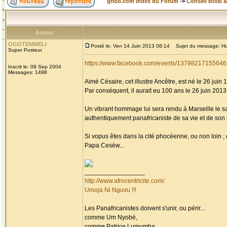
grioo.com Index du Forum
->
Conseil BtoB 
Auteur
OGOTEMMELI
Posté le: Ven 14 Juin 2013 08:14
Sujet du message: Homm
Super Posteur
https://www.facebook.com/events/13798217155646
Inscrit le: 09 Sep 2004
Messages: 1498
Aimé Césaire, cet illustre Ancêtre, est né le 26 juin 
Par conséquent, il aurait eu 100 ans le 26 juin 2013, 
Un vibrant hommage lui sera rendu à Marseille le s
authentiquement panafricaniste de sa vie et de son i
Si vopus êtes dans la cité phocéenne, ou non loin 
Papa Cesèw...
_________________
http://www.afrocentricite.com/
Umoja Ni Nguvu !!!
Les Panafricanistes doivent s'unir, ou périr...
comme Um Nyobè,
comme Patrice Lumumba,