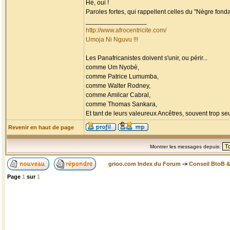
Hé, oui !
Paroles fortes, qui rappellent celles du "Nègre fondam
_________________
http://www.afrocentricite.com/
Umoja Ni Nguvu !!!
Les Panafricanistes doivent s'unir, ou périr...
comme Um Nyobè,
comme Patrice Lumumba,
comme Walter Rodney,
comme Amilcar Cabral,
comme Thomas Sankara,
Et tant de leurs valeureux Ancêtres, souvent trop seul
Revenir en haut de page
Montrer les messages depuis:
grioo.com Index du Forum
->
Conseil BtoB 
Page
1
sur
1