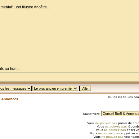
ental" ; cet illustre Ancêtre...
s au front...
Toutes les heures so
& Annonces
Sauter vers:
Vous
ne pouvez pas
poster de nouv
Vous
ne pouvez pas
répondr
Vous
ne pouvez pas
éditer v
Vous
ne pouvez pas
supprimer v
Vous
ne pouvez pas
voter dans