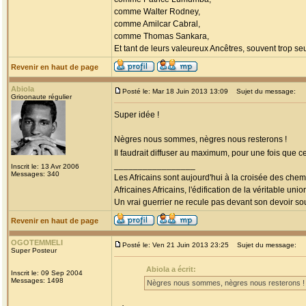
comme Walter Rodney,
comme Amilcar Cabral,
comme Thomas Sankara,
Et tant de leurs valeureux Ancêtres, souvent trop seul
Revenir en haut de page
Abiola
Posté le: Mar 18 Juin 2013 13:09
Sujet du message:
Grioonaute régulier
Super idée !
Nègres nous sommes, nègres nous resterons !
Il faudrait diffuser au maximum, pour une fois que c
_________________
Inscrit le: 13 Avr 2006
Messages: 340
Les Africains sont aujourd'hui à la croisée des chem
Africaines Africains, l'édification de la véritable uni
Un vrai guerrier ne recule pas devant son devoir sou
Revenir en haut de page
OGOTEMMELI
Posté le: Ven 21 Juin 2013 23:25
Sujet du message:
Super Posteur
Abiola a écrit:
Inscrit le: 09 Sep 2004
Messages: 1498
Nègres nous sommes, nègres nous resterons !