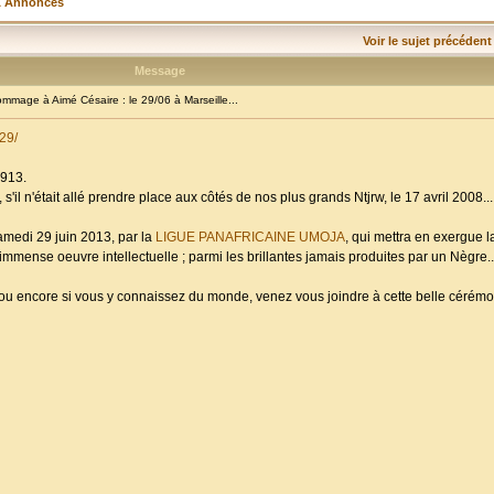
& Annonces
Voir le sujet précédent
Message
age à Aimé Césaire : le 29/06 à Marseille...
29/
1913.
s'il n'était allé prendre place aux côtés de nos plus grands Ntjrw, le 17 avril 2008...
amedi 29 juin 2013, par la
LIGUE PANAFRICAINE UMOJA
, qui mettra en exergue 
mmense oeuvre intellectuelle ; parmi les brillantes jamais produites par un Nègre..
; ou encore si vous y connaissez du monde, venez vous joindre à cette belle céré