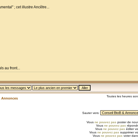
ental" ; cet illustre Ancêtre...
s au front...
Toutes les heures so
& Annonces
Sauter vers:
Vous
ne pouvez pas
poster de nouv
Vous
ne pouvez pas
répondr
Vous
ne pouvez pas
éditer v
Vous
ne pouvez pas
supprimer v
Vous
ne pouvez pas
voter dans