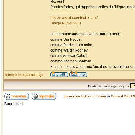
Hé, oui !
Paroles fortes, qui rappellent celles du "Nègre fondam
_________________
http://www.afrocentricite.com/
Umoja Ni Nguvu !!!
Les Panafricanistes doivent s'unir, ou périr...
comme Um Nyobè,
comme Patrice Lumumba,
comme Walter Rodney,
comme Amilcar Cabral,
comme Thomas Sankara,
Et tant de leurs valeureux Ancêtres, souvent trop seul
Revenir en haut de page
Montrer les messages depuis:
grioo.com Index du Forum
->
Conseil BtoB 
Page
1
sur
1