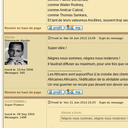
comme Walter Rodney,
comme Amilcar Cabral,
comme Thomas Sankara,
Et tant de leurs valeureux Ancêtres, souvent trop seul
Revenir en haut de page
Abiola
Posté le: Mar 18 Juin 2013 13:09
Sujet du message:
Grioonaute régulier
Super idée !
Nègres nous sommes, nègres nous resterons !
Il faudrait diffuser au maximum, pour une fois que c
_________________
Inscrit le: 13 Avr 2006
Messages: 340
Les Africains sont aujourd'hui à la croisée des chem
Africaines Africains, l'édification de la véritable uni
Un vrai guerrier ne recule pas devant son devoir sou
Revenir en haut de page
OGOTEMMELI
Posté le: Ven 21 Juin 2013 23:25
Sujet du message:
Super Posteur
Abiola a écrit:
Inscrit le: 09 Sep 2004
Messages: 1498
Nègres nous sommes, nègres nous resterons !