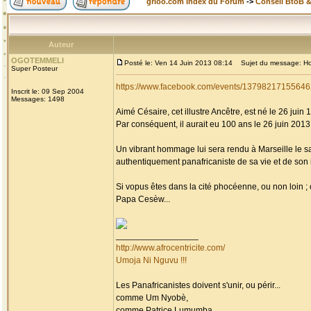
grioo.com Index du Forum
->
Conseil BtoB 
Auteur
OGOTEMMELI
Posté le: Ven 14 Juin 2013 08:14
Sujet du message: Homm
Super Posteur
https://www.facebook.com/events/13798217155646
Inscrit le: 09 Sep 2004
Messages: 1498
Aimé Césaire, cet illustre Ancêtre, est né le 26 juin 
Par conséquent, il aurait eu 100 ans le 26 juin 2013, 
Un vibrant hommage lui sera rendu à Marseille le s
authentiquement panafricaniste de sa vie et de son i
Si vopus êtes dans la cité phocéenne, ou non loin 
Papa Cesèw...
_________________
http://www.afrocentricite.com/
Umoja Ni Nguvu !!!
Les Panafricanistes doivent s'unir, ou périr...
comme Um Nyobè,
comme Patrice Lumumba,