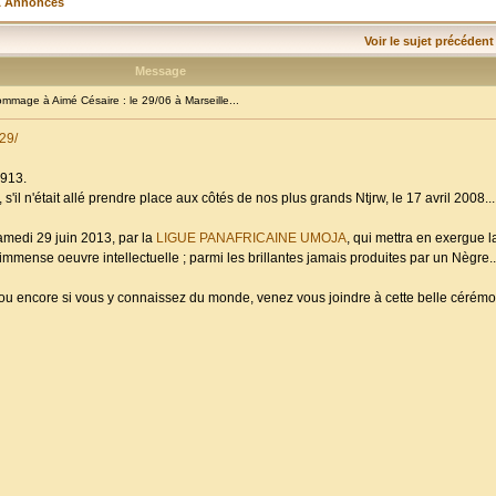
& Annonces
Voir le sujet précédent
Message
age à Aimé Césaire : le 29/06 à Marseille...
29/
1913.
s'il n'était allé prendre place aux côtés de nos plus grands Ntjrw, le 17 avril 2008...
amedi 29 juin 2013, par la
LIGUE PANAFRICAINE UMOJA
, qui mettra en exergue 
mmense oeuvre intellectuelle ; parmi les brillantes jamais produites par un Nègre..
; ou encore si vous y connaissez du monde, venez vous joindre à cette belle céré