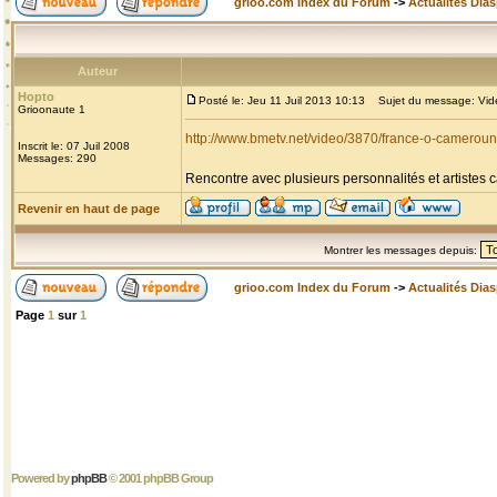
grioo.com Index du Forum
->
Actualités Dia
Auteur
Hopto
Posté le: Jeu 11 Juil 2013 10:13
Sujet du message: Vide
Grioonaute 1
http://www.bmetv.net/video/3870/france-o-cameroun
Inscrit le: 07 Juil 2008
Messages: 290
Rencontre avec plusieurs personnalités et artiste
Revenir en haut de page
Montrer les messages depuis:
grioo.com Index du Forum
->
Actualités Dia
Page
1
sur
1
Powered by
phpBB
© 2001 phpBB Group