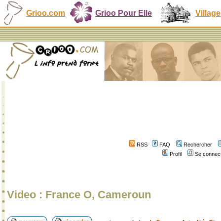
Grioo.com
Grioo Pour Elle
Village
RSS
FAQ
Rechercher
Profil
Se connect
Video : France O, Cameroun