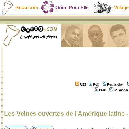
Grioo.com
Grioo Pour Elle
Village
RSS
FAQ
Rechercher
Profil
Se connect
Les Veines ouvertes de l'Amérique latine 