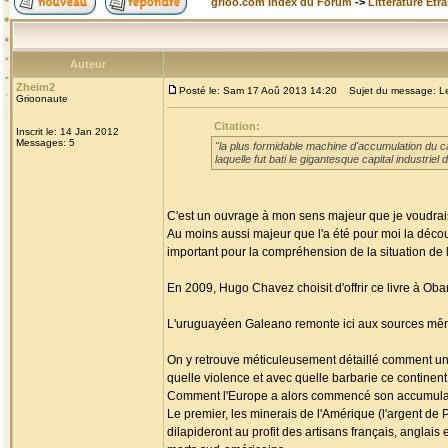
grioo.com Index du Forum
->
Littérature Etr
Auteur
Zheim2
Posté le: Sam 17 Aoû 2013 14:20
Sujet du message: Les
Grioonaute
Citation:
Inscrit le: 14 Jan 2012
Messages: 5
"la plus formidable machine d'accumulation du cap
laquelle fut bati le gigantesque capital industri
C'est un ouvrage à mon sens majeur que je voudrais
Au moins aussi majeur que l'a été pour moi la découv
important pour la compréhension de la situation de l'
En 2009, Hugo Chavez choisit d'offrir ce livre à Ob
L'uruguayéen Galeano remonte ici aux sources mêmes
On y retrouve méticuleusement détaillé comment un c
quelle violence et avec quelle barbarie ce continen
Comment l'Europe a alors commencé son accumulati
Le premier, les minerais de l'Amérique (l'argent de P
dilapideront au profit des artisans français, anglai