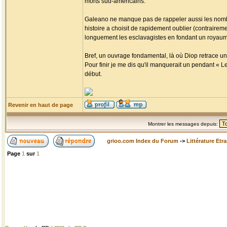
morts sud-américains.
Galeano ne manque pas de rappeler aussi les nombr
histoire a choisit de rapidement oublier (contrairemen
longuement les esclavagistes en fondant un royaume 
Bref, un ouvrage fondamental, là où Diop retrace un
Pour finir je me dis qu'il manquerait un pendant « L
début.
Revenir en haut de page
Montrer les messages depuis:
grioo.com Index du Forum
->
Littérature Etr
Page
1
sur
1