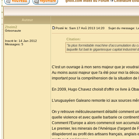
grioo.com Index du Forum
->
Littérature Etr
Auteur
Zheim2
Posté le: Sam 17 Aoû 2013 14:20
Sujet du message: Les
Grioonaute
Citation:
Inscrit le: 14 Jan 2012
Messages: 5
"la plus formidable machine d'accumulation du cap
laquelle fut bati le gigantesque capital industri
C'est un ouvrage à mon sens majeur que je voudrais
Au moins aussi majeur que l'a été pour moi la découv
important pour la compréhension de la situation de l'
En 2009, Hugo Chavez choisit d'offrir ce livre à Ob
L'uruguayéen Galeano remonte ici aux sources mêmes
On y retrouve méticuleusement détaillé comment un c
quelle violence et avec quelle barbarie ce continen
Comment l'Europe a alors commencé son accumulati
Le premier, les minerais de l'Amérique (l'argent de P
dilapideront au profit des artisans français, anglai