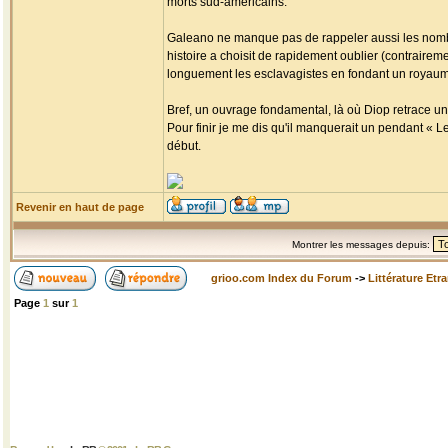
morts sud-américains.
Galeano ne manque pas de rappeler aussi les nombr
histoire a choisit de rapidement oublier (contrairemen
longuement les esclavagistes en fondant un royaume 
Bref, un ouvrage fondamental, là où Diop retrace un
Pour finir je me dis qu'il manquerait un pendant « L
début.
Revenir en haut de page
Montrer les messages depuis:
grioo.com Index du Forum
->
Littérature Etr
Page
1
sur
1