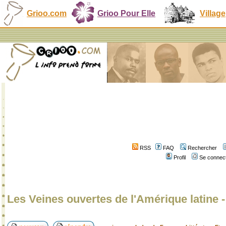
Grioo.com
Grioo Pour Elle
Village
RSS
FAQ
Rechercher
Profil
Se connect
Les Veines ouvertes de l'Amérique latine 