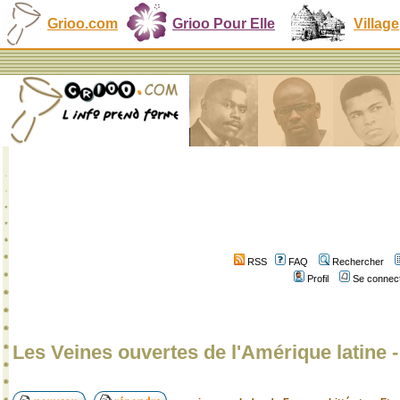
Grioo.com
Grioo Pour Elle
Village
RSS
FAQ
Rechercher
Profil
Se connect
Les Veines ouvertes de l'Amérique latine 