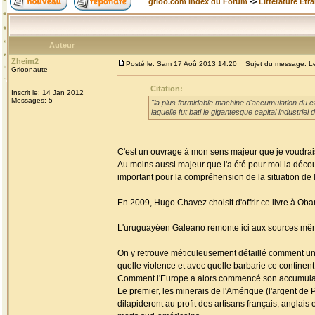
grioo.com Index du Forum
->
Littérature Etr
Auteur
Zheim2
Posté le: Sam 17 Aoû 2013 14:20
Sujet du message: Les
Grioonaute
Citation:
Inscrit le: 14 Jan 2012
Messages: 5
"la plus formidable machine d'accumulation du cap
laquelle fut bati le gigantesque capital industri
C'est un ouvrage à mon sens majeur que je voudrais
Au moins aussi majeur que l'a été pour moi la découv
important pour la compréhension de la situation de l'
En 2009, Hugo Chavez choisit d'offrir ce livre à Ob
L'uruguayéen Galeano remonte ici aux sources mêmes
On y retrouve méticuleusement détaillé comment un c
quelle violence et avec quelle barbarie ce continen
Comment l'Europe a alors commencé son accumulati
Le premier, les minerais de l'Amérique (l'argent de P
dilapideront au profit des artisans français, anglai