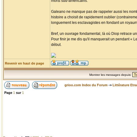
morts sud-américains.
Galeano ne manque pas de rappeler aussi les nombr
histoire a choisit de rapidement oublier (contrairemen
longuement les esclavagistes en fondant un royaume 
Bref, un ouvrage fondamental, là où Diop retrace un
Pour finir je me dis qu'il manquerait un pendant « L
début.
Revenir en haut de page
Montrer les messages depuis:
grioo.com Index du Forum
->
Littérature Etr
Page
1
sur
1