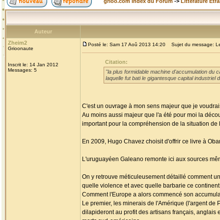
grioo.com Index du Forum
->
Littérature Etr
Auteur
Zheim2
Posté le: Sam 17 Aoû 2013 14:20
Sujet du message: Les
Grioonaute
Citation:
Inscrit le: 14 Jan 2012
Messages: 5
"la plus formidable machine d'accumulation du cap
laquelle fut bati le gigantesque capital industri
C'est un ouvrage à mon sens majeur que je voudrais
Au moins aussi majeur que l'a été pour moi la découv
important pour la compréhension de la situation de l'
En 2009, Hugo Chavez choisit d'offrir ce livre à Ob
L'uruguayéen Galeano remonte ici aux sources mêmes
On y retrouve méticuleusement détaillé comment un c
quelle violence et avec quelle barbarie ce continen
Comment l'Europe a alors commencé son accumulati
Le premier, les minerais de l'Amérique (l'argent de P
dilapideront au profit des artisans français, anglai