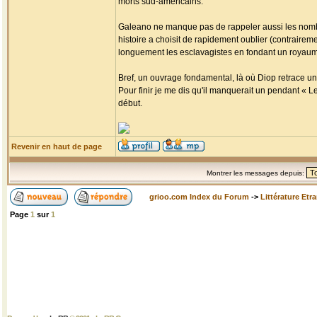
morts sud-américains.
Galeano ne manque pas de rappeler aussi les nombr
histoire a choisit de rapidement oublier (contrairemen
longuement les esclavagistes en fondant un royaume 
Bref, un ouvrage fondamental, là où Diop retrace un
Pour finir je me dis qu'il manquerait un pendant « L
début.
Revenir en haut de page
Montrer les messages depuis:
grioo.com Index du Forum
->
Littérature Etr
Page
1
sur
1