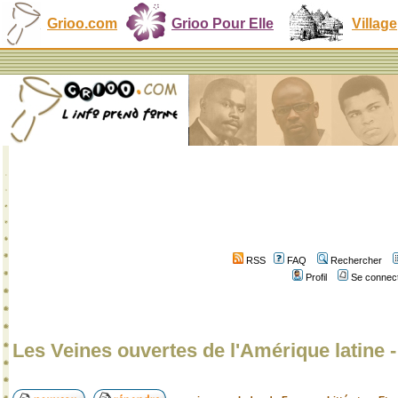
Grioo.com
Grioo Pour Elle
Village
RSS
FAQ
Rechercher
Profil
Se connect
Les Veines ouvertes de l'Amérique latine 