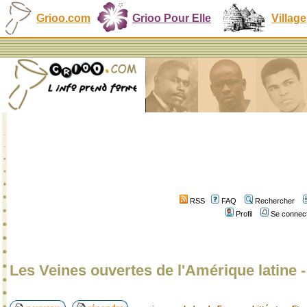
Grioo.com
Grioo Pour Elle
Village
RSS
FAQ
Rechercher
Profil
Se connect
Les Veines ouvertes de l'Amérique latine 