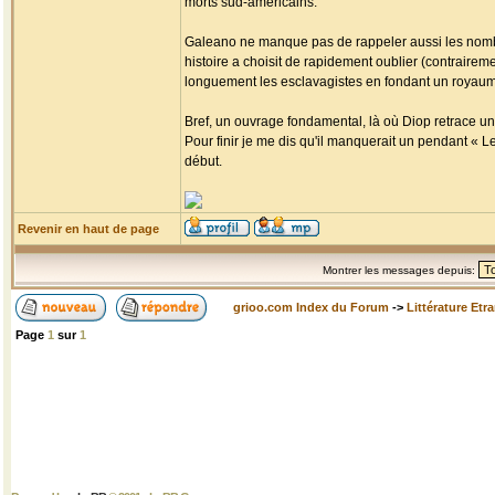
morts sud-américains.
Galeano ne manque pas de rappeler aussi les nombr
histoire a choisit de rapidement oublier (contrairemen
longuement les esclavagistes en fondant un royaume 
Bref, un ouvrage fondamental, là où Diop retrace un
Pour finir je me dis qu'il manquerait un pendant « L
début.
Revenir en haut de page
Montrer les messages depuis:
grioo.com Index du Forum
->
Littérature Etr
Page
1
sur
1