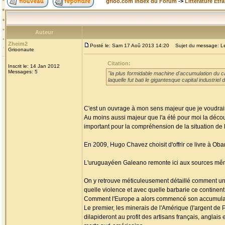
grioo.com Index du Forum
->
Littérature Etr
Auteur
Zheim2
Posté le: Sam 17 Aoû 2013 14:20
Sujet du message: Les
Grioonaute
Citation:
Inscrit le: 14 Jan 2012
Messages: 5
"la plus formidable machine d'accumulation du cap
laquelle fut bati le gigantesque capital industri
C'est un ouvrage à mon sens majeur que je voudrais
Au moins aussi majeur que l'a été pour moi la découv
important pour la compréhension de la situation de l'
En 2009, Hugo Chavez choisit d'offrir ce livre à Ob
L'uruguayéen Galeano remonte ici aux sources mêmes
On y retrouve méticuleusement détaillé comment un c
quelle violence et avec quelle barbarie ce continen
Comment l'Europe a alors commencé son accumulati
Le premier, les minerais de l'Amérique (l'argent de P
dilapideront au profit des artisans français, anglai