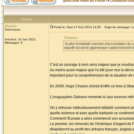
grioo.com Index du Forum
->
Littérature Etr
Auteur
Zheim2
Posté le: Sam 17 Aoû 2013 14:20
Sujet du message: Les
Grioonaute
Citation:
Inscrit le: 14 Jan 2012
Messages: 5
"la plus formidable machine d'accumulation du cap
laquelle fut bati le gigantesque capital industri
C'est un ouvrage à mon sens majeur que je voudrais
Au moins aussi majeur que l'a été pour moi la découv
important pour la compréhension de la situation de l'
En 2009, Hugo Chavez choisit d'offrir ce livre à Ob
L'uruguayéen Galeano remonte ici aux sources mêmes
On y retrouve méticuleusement détaillé comment un c
quelle violence et avec quelle barbarie ce continen
Comment l'Europe a alors commencé son accumulati
Le premier, les minerais de l'Amérique (l'argent de P
dilapideront au profit des artisans français, anglai