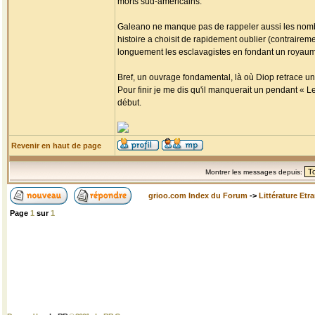
morts sud-américains.
Galeano ne manque pas de rappeler aussi les nombr
histoire a choisit de rapidement oublier (contrairemen
longuement les esclavagistes en fondant un royaume 
Bref, un ouvrage fondamental, là où Diop retrace un
Pour finir je me dis qu'il manquerait un pendant « L
début.
Revenir en haut de page
Montrer les messages depuis:
grioo.com Index du Forum
->
Littérature Etr
Page
1
sur
1