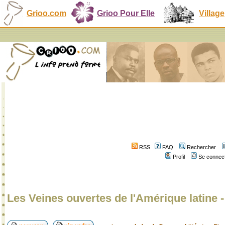
Grioo.com
Grioo Pour Elle
Village
RSS
FAQ
Rechercher
Profil
Se connect
Les Veines ouvertes de l'Amérique latine 