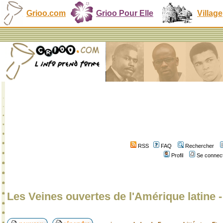
Grioo.com
Grioo Pour Elle
Village
RSS
FAQ
Rechercher
Profil
Se connect
Les Veines ouvertes de l'Amérique latine 