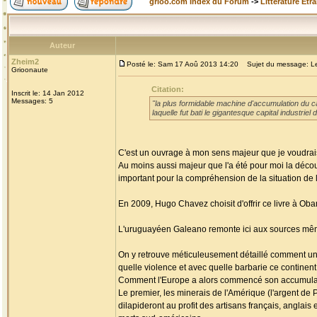
grioo.com Index du Forum
->
Littérature Etr
Auteur
Zheim2
Posté le: Sam 17 Aoû 2013 14:20
Sujet du message: Les
Grioonaute
Citation:
Inscrit le: 14 Jan 2012
Messages: 5
"la plus formidable machine d'accumulation du cap
laquelle fut bati le gigantesque capital industri
C'est un ouvrage à mon sens majeur que je voudrais
Au moins aussi majeur que l'a été pour moi la découv
important pour la compréhension de la situation de l'
En 2009, Hugo Chavez choisit d'offrir ce livre à Ob
L'uruguayéen Galeano remonte ici aux sources mêmes
On y retrouve méticuleusement détaillé comment un c
quelle violence et avec quelle barbarie ce continen
Comment l'Europe a alors commencé son accumulati
Le premier, les minerais de l'Amérique (l'argent de P
dilapideront au profit des artisans français, anglai