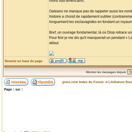
morts sud-américains.
Galeano ne manque pas de rappeler aussi les nombr
histoire a choisit de rapidement oublier (contrairemen
longuement les esclavagistes en fondant un royaume 
Bref, un ouvrage fondamental, là où Diop retrace un
Pour finir je me dis qu'il manquerait un pendant « L
début.
Revenir en haut de page
Montrer les messages depuis:
grioo.com Index du Forum
->
Littérature Etr
Page
1
sur
1