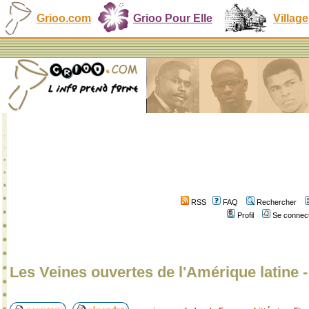
Grioo.com
Grioo Pour Elle
Village
RSS
FAQ
Rechercher
Profil
Se connect
Les Veines ouvertes de l'Amérique latine 