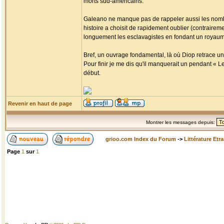
morts sud-américains.
Galeano ne manque pas de rappeler aussi les nombr
histoire a choisit de rapidement oublier (contrairemen
longuement les esclavagistes en fondant un royaume 
Bref, un ouvrage fondamental, là où Diop retrace un
Pour finir je me dis qu'il manquerait un pendant « L
début.
Revenir en haut de page
Montrer les messages depuis:
grioo.com Index du Forum
->
Littérature Etr
Page
1
sur
1