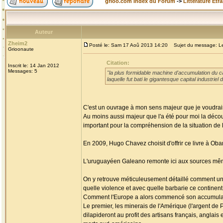
grioo.com Index du Forum
->
Littérature Etr
Auteur
Zheim2
Posté le: Sam 17 Aoû 2013 14:20
Sujet du message: Les
Grioonaute
Citation:
Inscrit le: 14 Jan 2012
Messages: 5
"la plus formidable machine d'accumulation du cap
laquelle fut bati le gigantesque capital industri
C'est un ouvrage à mon sens majeur que je voudrais
Au moins aussi majeur que l'a été pour moi la découv
important pour la compréhension de la situation de l'
En 2009, Hugo Chavez choisit d'offrir ce livre à Ob
L'uruguayéen Galeano remonte ici aux sources mêmes
On y retrouve méticuleusement détaillé comment un c
quelle violence et avec quelle barbarie ce continen
Comment l'Europe a alors commencé son accumulati
Le premier, les minerais de l'Amérique (l'argent de P
dilapideront au profit des artisans français, anglai