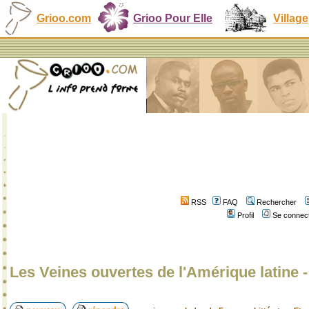
Grioo.com
Grioo Pour Elle
Village
RSS
FAQ
Rechercher
Profil
Se connect
Les Veines ouvertes de l'Amérique latine 