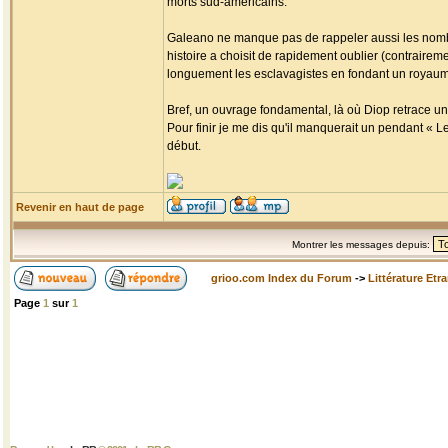
morts sud-américains.
Galeano ne manque pas de rappeler aussi les nombr
histoire a choisit de rapidement oublier (contrairemen
longuement les esclavagistes en fondant un royaume 
Bref, un ouvrage fondamental, là où Diop retrace un
Pour finir je me dis qu'il manquerait un pendant « L
début.
Revenir en haut de page
Montrer les messages depuis:
grioo.com Index du Forum
->
Littérature Etr
Page
1
sur
1