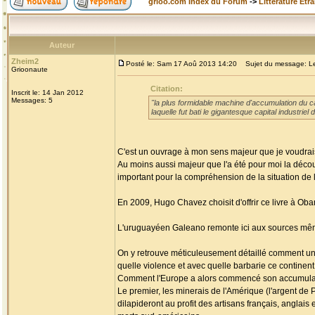
grioo.com Index du Forum
->
Littérature Etr
Auteur
Zheim2
Posté le: Sam 17 Aoû 2013 14:20
Sujet du message: Les
Grioonaute
Citation:
Inscrit le: 14 Jan 2012
Messages: 5
"la plus formidable machine d'accumulation du cap
laquelle fut bati le gigantesque capital industri
C'est un ouvrage à mon sens majeur que je voudrais
Au moins aussi majeur que l'a été pour moi la découv
important pour la compréhension de la situation de l'
En 2009, Hugo Chavez choisit d'offrir ce livre à Ob
L'uruguayéen Galeano remonte ici aux sources mêmes
On y retrouve méticuleusement détaillé comment un c
quelle violence et avec quelle barbarie ce continen
Comment l'Europe a alors commencé son accumulati
Le premier, les minerais de l'Amérique (l'argent de P
dilapideront au profit des artisans français, anglai