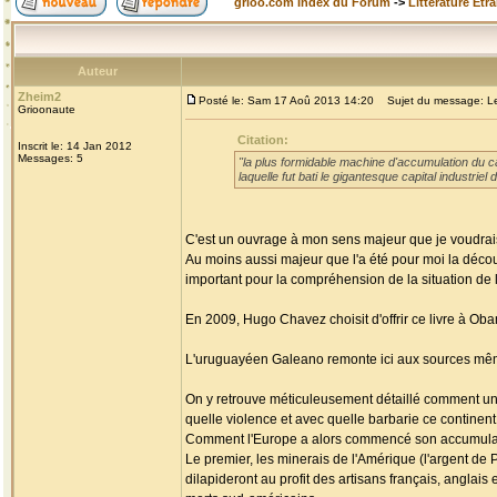
grioo.com Index du Forum
->
Littérature Etr
Auteur
Zheim2
Posté le: Sam 17 Aoû 2013 14:20
Sujet du message: Les
Grioonaute
Citation:
Inscrit le: 14 Jan 2012
Messages: 5
"la plus formidable machine d'accumulation du cap
laquelle fut bati le gigantesque capital industri
C'est un ouvrage à mon sens majeur que je voudrais
Au moins aussi majeur que l'a été pour moi la découv
important pour la compréhension de la situation de l'
En 2009, Hugo Chavez choisit d'offrir ce livre à Ob
L'uruguayéen Galeano remonte ici aux sources mêmes
On y retrouve méticuleusement détaillé comment un c
quelle violence et avec quelle barbarie ce continen
Comment l'Europe a alors commencé son accumulati
Le premier, les minerais de l'Amérique (l'argent de P
dilapideront au profit des artisans français, anglai