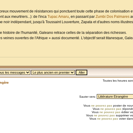
eux mouvement de résistances qui ponctuent toute cette phase de colonisation et
t aux meurtriers...): de l'inca
Tupac Amaru
, en passant par
Zumbi Dos Palmares
au
noir indépendant, jusqu'à Toussaint Louverture, Zapata et d'autres noms illustres
e histoire de l'humanité, Galeano retrace celles de la séparation des richesses.
es veines ouvertes de l'Afrique » aussi documenté. L'objectif serait titanesque, Gal
Toutes les heures so
angère
Sauter vers:
Vous
ne pouvez pas
poster de nouv
Vous
ne pouvez pas
répondr
Vous
ne pouvez pas
éditer v
Vous
ne pouvez pas
supprimer v
Vous
ne pouvez pas
voter dans