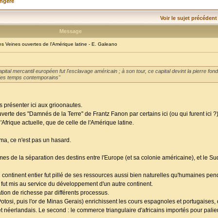
angère
Voir le sujet précédent
Message
 Veines ouvertes de l'Amérique latine - E. Galeano
ital mercantil européen fut l'esclavage américain ; à son tour, ce capital devint la pierre fo
el des temps contemporains"
 présenter ici aux grioonautes.
erte des "Damnés de la Terre" de Frantz Fanon par certains ici (ou qui furent ici ?)
Afrique actuelle, que de celle de l'Amérique latine.
ama, ce n'est pas un hasard.
 de la séparation des destins entre l'Europe (et sa colonie américaine), et le Su
ontinent entier fut pillé de ses ressources aussi bien naturelles qu'humaines pen
t fut mis au service du développement d'un autre continent.
on de richesse par différents processus.
otosi, puis l'or de Minas Gerais) enrichissent les cours espagnoles et portugaises, q
s et néerlandais. Le second : le commerce triangulaire d'africains importés pour pal