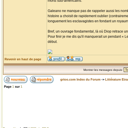
morts sud-américains.
Galeano ne manque pas de rappeler aussi les nombr
histoire a choisit de rapidement oublier (contrairemen
longuement les esclavagistes en fondant un royaume 
Bref, un ouvrage fondamental, là où Diop retrace un
Pour finir je me dis qu'il manquerait un pendant « L
début.
Revenir en haut de page
Montrer les messages depuis:
grioo.com Index du Forum
->
Littérature Etr
Page
1
sur
1