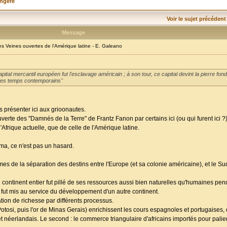
angère
Voir le sujet précédent
Message
 Veines ouvertes de l'Amérique latine - E. Galeano
ital mercantil européen fut l'esclavage américain ; à son tour, ce capital devint la pierre fo
el des temps contemporains"
 présenter ici aux grioonautes.
erte des "Damnés de la Terre" de Frantz Fanon par certains ici (ou qui furent ici ?)
Afrique actuelle, que de celle de l'Amérique latine.
ama, ce n'est pas un hasard.
 de la séparation des destins entre l'Europe (et sa colonie américaine), et le Su
ontinent entier fut pillé de ses ressources aussi bien naturelles qu'humaines pen
t fut mis au service du développement d'un autre continent.
on de richesse par différents processus.
otosi, puis l'or de Minas Gerais) enrichissent les cours espagnoles et portugaises, q
s et néerlandais. Le second : le commerce triangulaire d'africains importés pour pal