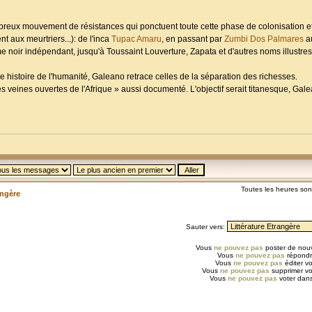
eux mouvement de résistances qui ponctuent toute cette phase de colonisation et
t aux meurtriers...): de l'inca
Tupac Amaru
, en passant par
Zumbi Dos Palmares
au
noir indépendant, jusqu'à Toussaint Louverture, Zapata et d'autres noms illustres
e histoire de l'humanité, Galeano retrace celles de la séparation des richesses.
es veines ouvertes de l'Afrique » aussi documenté. L'objectif serait titanesque, Gal
Toutes les heures so
angère
Sauter vers:
Vous
ne pouvez pas
poster de nouv
Vous
ne pouvez pas
répondr
Vous
ne pouvez pas
éditer v
Vous
ne pouvez pas
supprimer v
Vous
ne pouvez pas
voter dans