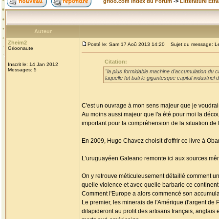
grioo.com Index du Forum
->
Littérature Etr
Auteur
Zheim2
Posté le: Sam 17 Aoû 2013 14:20
Sujet du message: Les
Grioonaute
Citation:
Inscrit le: 14 Jan 2012
Messages: 5
"la plus formidable machine d'accumulation du cap
laquelle fut bati le gigantesque capital industri
C'est un ouvrage à mon sens majeur que je voudrais
Au moins aussi majeur que l'a été pour moi la découv
important pour la compréhension de la situation de l'
En 2009, Hugo Chavez choisit d'offrir ce livre à Ob
L'uruguayéen Galeano remonte ici aux sources mêmes
On y retrouve méticuleusement détaillé comment un c
quelle violence et avec quelle barbarie ce continen
Comment l'Europe a alors commencé son accumulati
Le premier, les minerais de l'Amérique (l'argent de P
dilapideront au profit des artisans français, anglai