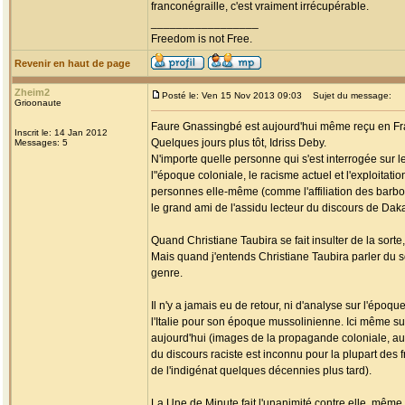
franconégraille, c'est vraiment irrécupérable.
_________________
Freedom is not Free.
Revenir en haut de page
Zheim2
Posté le: Ven 15 Nov 2013 09:03
Sujet du message:
Grioonaute
Faure Gnassingbé est aujourd'hui même reçu en Fr
Inscrit le: 14 Jan 2012
Quelques jours plus tôt, Idriss Deby.
Messages: 5
N'importe quelle personne qui s'est interrogée sur l
l"époque coloniale, le racisme actuel et l'exploitat
personnes elle-même (comme l'affiliation des barbo
le grand ami de l'assidu lecteur du discours de Daka
Quand Christiane Taubira se fait insulter de la sorte,
Mais quand j'entends Christiane Taubira parler du sout
genre.
Il n'y a jamais eu de retour, ni d'analyse sur l'épo
l'Italie pour son époque mussolinienne. Ici même sur
aujourd'hui (images de la propagande coloniale, aut
du discours raciste est inconnu pour la plupart des fr
de l'indigénat quelques décennies plus tard).
La Une de Minute fait l'unanimité contre elle, même 