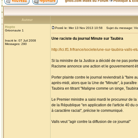
grioo.com Index du Forum
->
Politique & Ec
Auteur
Hopto
Posté le: Mer 13 Nov 2013 10:58
Sujet du message: Vidéo
Grioonaute 1
Une raciste du journal Minute sur Taubira
Inscrit le: 07 Juil 2008
Messages: 290
http://lci.tf1.fr/france/societe/une-sur-taubira-vall
Si la ministre de la Justice a décidé de ne pas por
Racisme annonce une action et le gouvernement étu
Porter plainte contre le journal reviendrait à "fair
après-midi, alors que la Une de "Minute", à paraître 
Taubira en titrant "Maligne comme un singe, Taubir
Le Premier ministre a saisi mardi le procureur de 
de la République "en application de l'article 40 du c
à caractère racial", précise le communiqué.
Valls veut "agir contre la diffusion de ce journal"