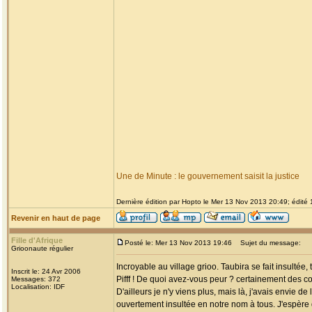
Une de Minute : le gouvernement saisit la justice
Dernière édition par Hopto le Mer 13 Nov 2013 20:49; édité 1
Revenir en haut de page
Fille d'Afrique
Posté le: Mer 13 Nov 2013 19:46
Sujet du message:
Grioonaute régulier
Incroyable au village grioo. Taubira se fait insulté
Inscrit le: 24 Avr 2006
Pifff ! De quoi avez-vous peur ? certainement des com
Messages: 372
Localisation: IDF
D'ailleurs je n'y viens plus, mais là, j'avais envie d
ouvertement insultée en notre nom à tous. J'espère