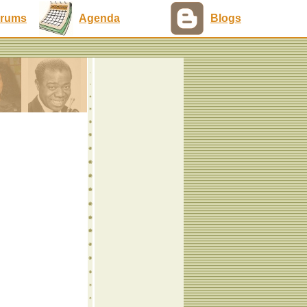
rums
Agenda
Blogs