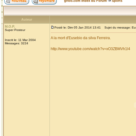
grioo.com Index du Forum
->
Sports
Auteur
M.O.P.
Posté le: Dim 05 Jan 2014 13:41
Sujet du message: Eusebi
Super Posteur
A la mort d'Eusebio da silva Ferreira.
Inscrit le: 11 Mar 2004
Messages: 3224
http://www.youtube.com/watch?v=xO3ZBMVh1l4