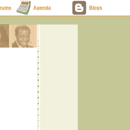
rums
Agenda
Blogs