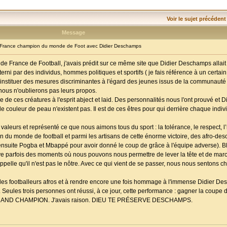
Voir le sujet précédent
Message
France champion du monde de Foot avec Didier Deschamps
 de France de Football, j'avais prédit sur ce même site que Didier Deschamps allait f
terni par des individus, hommes politiques et sportifs ( je fais référence à un certain
d'instituer des mesures discriminantes à l'égard des jeunes issus de la communauté 
nous n'oublierons pas leurs propos.
e ces créatures à l'esprit abject et laid. Des personnalités nous l'ont prouvé et 
 couleur de peau n'existent pas. Il est de ces êtres pour qui derrière chaque individ
valeurs et représenté ce que nous aimons tous du sport : la tolérance, le respect, l
ion du monde de football et parmi les artisans de cette énorme victoire, des afro-des
l, ensuite Pogba et Mbappé pour avoir donné le coup de grâce à l'équipe adverse)
arfois des moments où nous pouvons nous permettre de lever la tête et de marc
appelle qu'il n'est pas le nôtre. Avec ce qui vient de se passer, nous nous sentons c
se des footballeurs afros et à rendre encore une fois hommage à l'immense Didier D
ules trois personnes ont réussi, à ce jour, cette performance : gagner la coupe
-là, GRAND CHAMPION. J'avais raison. DIEU TE PRÉSERVE DESCHAMPS.