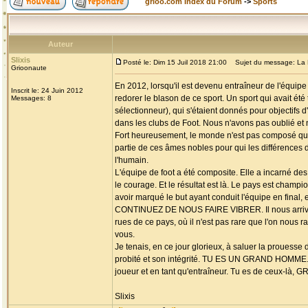
grioo.com Index du Forum
->
Sports
Auteur
Slixis
Posté le: Dim 15 Juil 2018 21:00
Sujet du message: La 
Grioonaute
En 2012, lorsqu'il est devenu entraîneur de l'équipe
Inscrit le: 24 Juin 2012
redorer le blason de ce sport. Un sport qui avait été 
Messages: 8
sélectionneur), qui s'étaient donnés pour objectifs 
dans les clubs de Foot. Nous n'avons pas oublié et 
Fort heureusement, le monde n'est pas composé que d
partie de ces âmes nobles pour qui les différences de
l'humain.
L'équipe de foot a été composite. Elle a incarné des 
le courage. Et le résultat est là. Le pays est champ
avoir marqué le but ayant conduit l'équipe en fina
CONTINUEZ DE NOUS FAIRE VIBRER. Il nous arrive p
rues de ce pays, où il n'est pas rare que l'on nous r
vous.
Je tenais, en ce jour glorieux, à saluer la proues
probité et son intégrité. TU ES UN GRAND HOMME. Se
joueur et en tant qu'entraîneur. Tu es de ceux
Slixis