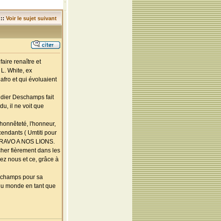
::
Voir le sujet suivant
aire renaître et
 L. White, ex
afro et qui évoluaient
Didier Deschamps fait
u, il ne voit que
’honnêteté, l'honneur,
cendants ( Umtiti pour
. BRAVO A NOS LIONS.
her fièrement dans les
hez nous et ce, grâce à
eschamps pour sa
 du monde en tant que