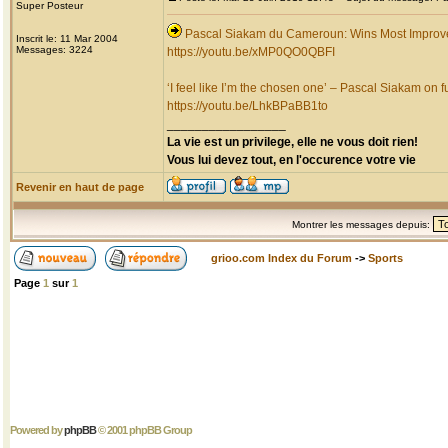
Super Posteur
Pascal Siakam du Cameroun: Wins Most Improv
Inscrit le: 11 Mar 2004
Messages: 3224
https://youtu.be/xMP0QO0QBFI
‘I feel like I’m the chosen one’ – Pascal Siakam on fu
https://youtu.be/LhkBPaBB1to
_________________
La vie est un privilege, elle ne vous doit rien!
Vous lui devez tout, en l'occurence votre vie
Revenir en haut de page
Montrer les messages depuis:
grioo.com Index du Forum
->
Sports
Page
1
sur
1
Powered by
phpBB
© 2001 phpBB Group