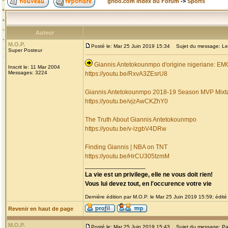
grioo.com Index du Forum
->
Sports
Auteur
M.O.P.
Posté le: Mar 25 Juin 2019 15:34
Sujet du message: Les 
Super Posteur
Giannis Antetokounmpo d'origine nigeriane: 
Inscrit le: 11 Mar 2004
Messages: 3224
https://youtu.be/RxvA3ZEsrU8
Giannis Antetokounmpo 2018-19 Season MVP Mixt
https://youtu.be/vjzAwCKZhY0
The Truth About Giannis Antetokounmpo
https://youtu.be/v-lzgbV4DRw
Finding Giannis | NBA on TNT
https://youtu.be/HrCU305tzmM
_________________
La vie est un privilege, elle ne vous doit rien!
Vous lui devez tout, en l'occurence votre vie
Dernière édition par M.O.P. le Mar 25 Juin 2019 15:59; édité 
Revenir en haut de page
M.O.P.
Posté le: Mar 25 Juin 2019 15:43
Sujet du message: Pa