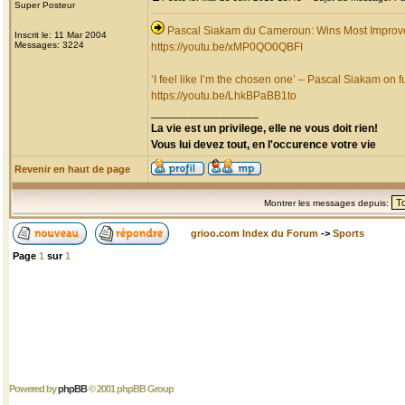
Super Posteur
Pascal Siakam du Cameroun: Wins Most Improv
Inscrit le: 11 Mar 2004
Messages: 3224
https://youtu.be/xMP0QO0QBFI
‘I feel like I’m the chosen one’ – Pascal Siakam on fu
https://youtu.be/LhkBPaBB1to
_________________
La vie est un privilege, elle ne vous doit rien!
Vous lui devez tout, en l'occurence votre vie
Revenir en haut de page
Montrer les messages depuis:
grioo.com Index du Forum
->
Sports
Page
1
sur
1
Powered by
phpBB
© 2001 phpBB Group