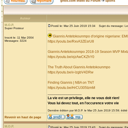
grioo.com Index du Forum
->
Sports
Auteur
M.O.P.
Posté le: Mar 25 Juin 2019 15:34
Sujet du message: Les 
Super Posteur
Giannis Antetokounmpo d'origine nigeriane: 
Inscrit le: 11 Mar 2004
Messages: 3224
https://youtu.be/RxvA3ZEsrU8
Giannis Antetokounmpo 2018-19 Season MVP Mixt
https://youtu.be/vjzAwCKZhY0
The Truth About Giannis Antetokounmpo
https://youtu.be/v-lzgbV4DRw
Finding Giannis | NBA on TNT
https://youtu.be/HrCU305tzmM
_________________
La vie est un privilege, elle ne vous doit rien!
Vous lui devez tout, en l'occurence votre vie
Dernière édition par M.O.P. le Mar 25 Juin 2019 15:59; édité 
Revenir en haut de page
M.O.P.
Posté le: Mar 25 Juin 2019 15:43
Sujet du message: Pa