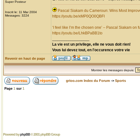
Super Posteur
Pascal Siakam du Cameroun: Wins Most Improv
Inscrit le: 11 Mar 2004
Messages: 3224
https://youtu.be/xMP0QO0QBFI
‘I feel like I’m the chosen one’ – Pascal Siakam on fu
https://youtu.be/LhkBPaBB1to
_________________
La vie est un privilege, elle ne vous doit rien!
Vous lui devez tout, en l'occurence votre vie
Revenir en haut de page
Montrer les messages depuis:
grioo.com Index du Forum
->
Sports
Page
1
sur
1
Powered by
phpBB
© 2001 phpBB Group