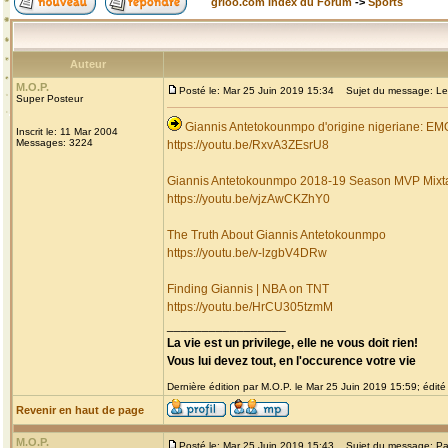
grioo.com Index du Forum
->
Sports
Auteur
M.O.P.
Posté le: Mar 25 Juin 2019 15:34
Sujet du message: Les 
Super Posteur
Giannis Antetokounmpo d'origine nigeriane: 
Inscrit le: 11 Mar 2004
Messages: 3224
https://youtu.be/RxvA3ZEsrU8
Giannis Antetokounmpo 2018-19 Season MVP Mixt
https://youtu.be/vjzAwCKZhY0
The Truth About Giannis Antetokounmpo
https://youtu.be/v-lzgbV4DRw
Finding Giannis | NBA on TNT
https://youtu.be/HrCU305tzmM
_________________
La vie est un privilege, elle ne vous doit rien!
Vous lui devez tout, en l'occurence votre vie
Dernière édition par M.O.P. le Mar 25 Juin 2019 15:59; édité 
Revenir en haut de page
M.O.P.
Posté le: Mar 25 Juin 2019 15:43
Sujet du message: Pa