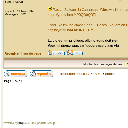
Super Posteur
Pascal Siakam du Cameroun: Wins Most Improv
Inscrit le: 11 Mar 2004
Messages: 3224
https://youtu.be/xMP0QO0QBFI
‘I feel like I’m the chosen one’ – Pascal Siakam on fu
https://youtu.be/LhkBPaBB1to
_________________
La vie est un privilege, elle ne vous doit rien!
Vous lui devez tout, en l'occurence votre vie
Revenir en haut de page
Montrer les messages depuis:
grioo.com Index du Forum
->
Sports
Page
1
sur
1
Powered by
phpBB
© 2001 phpBB Group