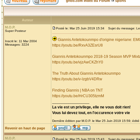
grioo.com Index du Forum
->
Sports
Auteur
M.O.P.
Posté le: Mar 25 Juin 2019 15:34
Sujet du message: Les 
Super Posteur
Giannis Antetokounmpo d'origine nigeriane: 
Inscrit le: 11 Mar 2004
Messages: 3224
https://youtu.be/RxvA3ZEsrU8
Giannis Antetokounmpo 2018-19 Season MVP Mixt
https://youtu.be/vjzAwCKZhY0
The Truth About Giannis Antetokounmpo
https://youtu.be/v-lzgbV4DRw
Finding Giannis | NBA on TNT
https://youtu.be/HrCU305tzmM
_________________
La vie est un privilege, elle ne vous doit rien!
Vous lui devez tout, en l'occurence votre vie
Dernière édition par M.O.P. le Mar 25 Juin 2019 15:59; édité 
Revenir en haut de page
M.O.P.
Posté le: Mar 25 Juin 2019 15:43
Sujet du message: Pa