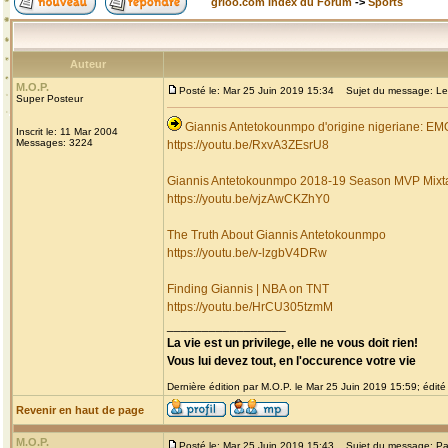
grioo.com Index du Forum
->
Sports
Auteur
M.O.P.
Posté le: Mar 25 Juin 2019 15:34
Sujet du message: Les 
Super Posteur
Giannis Antetokounmpo d'origine nigeriane: 
Inscrit le: 11 Mar 2004
Messages: 3224
https://youtu.be/RxvA3ZEsrU8
Giannis Antetokounmpo 2018-19 Season MVP Mixt
https://youtu.be/vjzAwCKZhY0
The Truth About Giannis Antetokounmpo
https://youtu.be/v-lzgbV4DRw
Finding Giannis | NBA on TNT
https://youtu.be/HrCU305tzmM
_________________
La vie est un privilege, elle ne vous doit rien!
Vous lui devez tout, en l'occurence votre vie
Dernière édition par M.O.P. le Mar 25 Juin 2019 15:59; édité 
Revenir en haut de page
M.O.P.
Posté le: Mar 25 Juin 2019 15:43
Sujet du message: Pa