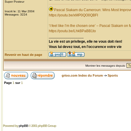
Super Posteur
Pascal Siakam du Cameroun: Wins Most Improv
Inscrit le: 11 Mar 2004
Messages: 3224
https://youtu.be/xMP0QO0QBFI
‘I feel like I’m the chosen one’ – Pascal Siakam on fu
https://youtu.be/LhkBPaBB1to
_________________
La vie est un privilege, elle ne vous doit rien!
Vous lui devez tout, en l'occurence votre vie
Revenir en haut de page
Montrer les messages depuis:
grioo.com Index du Forum
->
Sports
Page
1
sur
1
Powered by
phpBB
© 2001 phpBB Group