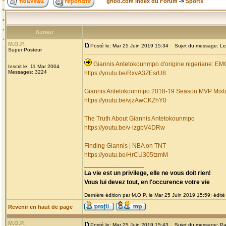
grioo.com Index du Forum
->
Sports
Auteur
M.O.P.
Posté le: Mar 25 Juin 2019 15:34
Sujet du message: Les 
Super Posteur
Giannis Antetokounmpo d'origine nigeriane: 
Inscrit le: 11 Mar 2004
Messages: 3224
https://youtu.be/RxvA3ZEsrU8
Giannis Antetokounmpo 2018-19 Season MVP Mixt
https://youtu.be/vjzAwCKZhY0
The Truth About Giannis Antetokounmpo
https://youtu.be/v-lzgbV4DRw
Finding Giannis | NBA on TNT
https://youtu.be/HrCU305tzmM
_________________
La vie est un privilege, elle ne vous doit rien!
Vous lui devez tout, en l'occurence votre vie
Dernière édition par M.O.P. le Mar 25 Juin 2019 15:59; édité 
Revenir en haut de page
M.O.P.
Posté le: Mar 25 Juin 2019 15:43
Sujet du message: Pa