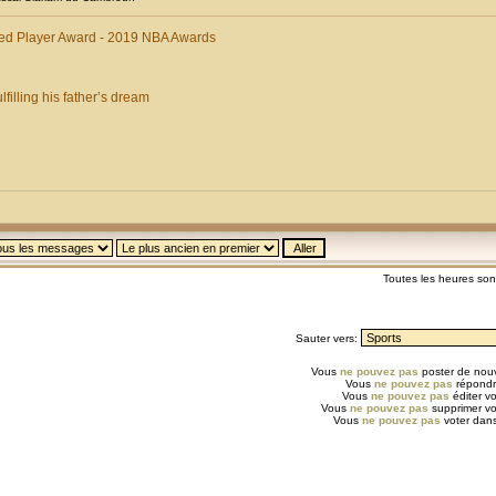
ed Player Award - 2019 NBA Awards
lfilling his father’s dream
Toutes les heures so
Sauter vers:
Vous
ne pouvez pas
poster de nouv
Vous
ne pouvez pas
répondr
Vous
ne pouvez pas
éditer v
Vous
ne pouvez pas
supprimer v
Vous
ne pouvez pas
voter dans