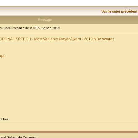
Voir le sujet précédent
Message
Stars Africaines de la NBA, Saison 2019
EMOTIONAL SPEECH - Most Valuable Player Award - 2019 NBA Awards
ape
1 fois
scal Siakam du Cameroun