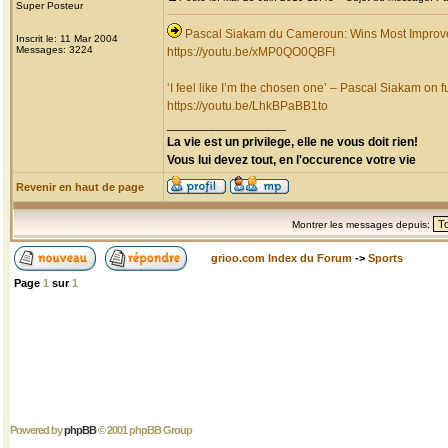
Super Posteur
Pascal Siakam du Cameroun: Wins Most Improv
Inscrit le: 11 Mar 2004
Messages: 3224
https://youtu.be/xMP0QO0QBFI
‘I feel like I’m the chosen one’ – Pascal Siakam on fu
https://youtu.be/LhkBPaBB1to
_________________
La vie est un privilege, elle ne vous doit rien!
Vous lui devez tout, en l'occurence votre vie
Revenir en haut de page
Montrer les messages depuis:
grioo.com Index du Forum
->
Sports
Page
1
sur
1
Powered by
phpBB
© 2001 phpBB Group