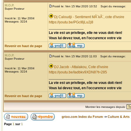
M.O.P.
Posté le: Ven 15 Mai 2020 10:52
Sujet du message:
Super Posteur
Dj Caloudji - Sentiment MÃ´kÃ´, cote d'ivoire
Inscrit le: 11 Mar 2004
Messages: 3224
https://youtu.be/PGcI8jLu2j8
_________________
La vie est un privilege, elle ne vous doit rien!
Vous lui devez tout, en l'occurence votre vie
Revenir en haut de page
M.O.P.
Posté le: Ven 15 Mai 2020 11:03
Sujet du message:
Super Posteur
DJ Jacob - Attalakou, Cote d'ivoire
Inscrit le: 11 Mar 2004
Messages: 3224
https://youtu.be/Iadbkv9XDN8?t=285
_________________
La vie est un privilege, elle ne vous doit rien!
Vous lui devez tout, en l'occurence votre vie
Revenir en haut de page
Montrer les messages depuis:
grioo.com Index du Forum
->
Culture & Arts
Page
1
sur
1