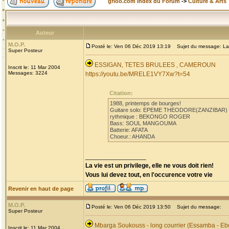
grioo.com Index du Forum
->
Culture & Arts
Auteur
M.O.P.
Posté le: Ven 06 Déc 2019 13:19
Sujet du message: La
Super Posteur
ESSIGAN, TETES BRULEES , CAMEROUN
Inscrit le: 11 Mar 2004
Messages: 3224
https://youtu.be/MRELE1VY7Xw?t=54
Citation:
1988, printemps de bourges!
Guitare solo: EPEME THEODORE(ZANZIBAR)
rythmique : BEKONGO ROGER
Bass: SOUL MANGOUMA
Batterie: AFATA
Choeur.: AHANDA
_________________
La vie est un privilege, elle ne vous doit rien!
Vous lui devez tout, en l'occurence votre vie
Revenir en haut de page
M.O.P.
Posté le: Ven 06 Déc 2019 13:50
Sujet du message:
Super Posteur
Mbarga Soukouss - long courrier (Essamba - Eb
Inscrit le: 11 Mar 2004