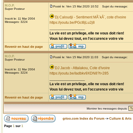
M.O.P.
Posté le: Ven 15 Mai 2020 10:52
Sujet du message:
Super Posteur
Dj Caloudji - Sentiment MÃ´kÃ´, cote d'ivoire
Inscrit le: 11 Mar 2004
Messages: 3224
https://youtu.be/PGcI8jLu2j8
_________________
La vie est un privilege, elle ne vous doit rien!
Vous lui devez tout, en l'occurence votre vie
Revenir en haut de page
M.O.P.
Posté le: Ven 15 Mai 2020 11:03
Sujet du message:
Super Posteur
DJ Jacob - Attalakou, Cote d'ivoire
Inscrit le: 11 Mar 2004
Messages: 3224
https://youtu.be/Iadbkv9XDN8?t=285
_________________
La vie est un privilege, elle ne vous doit rien!
Vous lui devez tout, en l'occurence votre vie
Revenir en haut de page
Montrer les messages depuis:
grioo.com Index du Forum
->
Culture & Arts
Page
1
sur
1