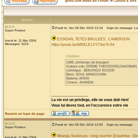
grioo.com Index du Forum
->
Culture & Arts
Auteur
M.O.P.
Posté le: Ven 06 Déc 2019 13:19
Sujet du message: La
Super Posteur
ESSIGAN, TETES BRULEES , CAMEROUN
Inscrit le: 11 Mar 2004
Messages: 3224
https://youtu.be/MRELE1VY7Xw?t=54
Citation:
1988, printemps de bourges!
Guitare solo: EPEME THEODORE(ZANZIBAR)
rythmique : BEKONGO ROGER
Bass: SOUL MANGOUMA
Batterie: AFATA
Choeur.: AHANDA
_________________
La vie est un privilege, elle ne vous doit rien!
Vous lui devez tout, en l'occurence votre vie
Revenir en haut de page
M.O.P.
Posté le: Ven 06 Déc 2019 13:50
Sujet du message:
Super Posteur
Mbarga Soukouss - long courrier (Essamba - Eb
Inscrit le: 11 Mar 2004