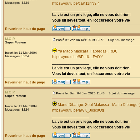
Messages: 3224
https://youtu.be/caK11rIN9j4
_________________
La vie est un privilege, elle ne vous doit rien!
Vous lui devez tout, en l'occurence votre vie
Revenir en haut de page
M.O.P.
Posté le: Ven 06 Déc 2019 13:58
Sujet du message:
Super Posteur
Ya Mado Mascara, Fabregas , RDC
Inscrit le: 11 Mar 2004
Messages: 3224
https://youtu.be/6PndU_FAtYY
_________________
La vie est un privilege, elle ne vous doit rien!
Vous lui devez tout, en l'occurence votre vie
Revenir en haut de page
M.O.P.
Posté le: Sam 04 Jan 2020 11:46
Sujet du message:
Super Posteur
Manu Dibango: Soul Makossa - Manu Dibango (f
Inscrit le: 11 Mar 2004
Messages: 3224
https://youtu.be/aWK_Josc0Og
_________________
La vie est un privilege, elle ne vous doit rien!
Vous lui devez tout, en l'occurence votre vie
Revenir en haut de page