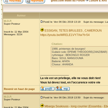
grioo.com Index du Forum
->
Culture & Arts
Auteur
M.O.P.
Posté le: Ven 06 Déc 2019 13:19
Sujet du message: La
Super Posteur
ESSIGAN, TETES BRULEES , CAMEROUN
Inscrit le: 11 Mar 2004
Messages: 3224
https://youtu.be/MRELE1VY7Xw?t=54
Citation:
1988, printemps de bourges!
Guitare solo: EPEME THEODORE(ZANZIBAR)
rythmique : BEKONGO ROGER
Bass: SOUL MANGOUMA
Batterie: AFATA
Choeur.: AHANDA
_________________
La vie est un privilege, elle ne vous doit rien!
Vous lui devez tout, en l'occurence votre vie
Revenir en haut de page
M.O.P.
Posté le: Ven 06 Déc 2019 13:50
Sujet du message:
Super Posteur
Mbarga Soukouss - long courrier (Essamba - Eb
Inscrit le: 11 Mar 2004