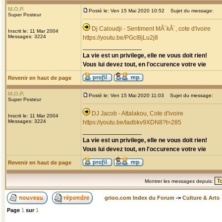
M.O.P.
Posté le: Ven 15 Mai 2020 10:52
Sujet du message:
Super Posteur
Dj Caloudji - Sentiment MÃ´kÃ´, cote d'ivoire
Inscrit le: 11 Mar 2004
Messages: 3224
https://youtu.be/PGcI8jLu2j8
_________________
La vie est un privilege, elle ne vous doit rien!
Vous lui devez tout, en l'occurence votre vie
Revenir en haut de page
M.O.P.
Posté le: Ven 15 Mai 2020 11:03
Sujet du message:
Super Posteur
DJ Jacob - Attalakou, Cote d'ivoire
Inscrit le: 11 Mar 2004
Messages: 3224
https://youtu.be/Iadbkv9XDN8?t=285
_________________
La vie est un privilege, elle ne vous doit rien!
Vous lui devez tout, en l'occurence votre vie
Revenir en haut de page
Montrer les messages depuis:
grioo.com Index du Forum
->
Culture & Arts
Page
1
sur
1