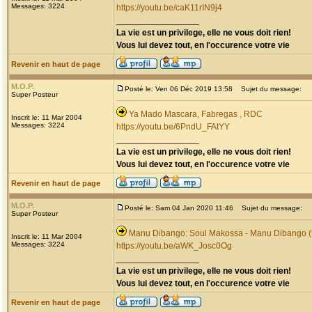
Messages: 3224
https://youtu.be/caK11rIN9j4
_________________
La vie est un privilege, elle ne vous doit rien!
Vous lui devez tout, en l'occurence votre vie
Revenir en haut de page
M.O.P.
Posté le: Ven 06 Déc 2019 13:58
Sujet du message:
Super Posteur
Ya Mado Mascara, Fabregas , RDC
Inscrit le: 11 Mar 2004
Messages: 3224
https://youtu.be/6PndU_FAtYY
_________________
La vie est un privilege, elle ne vous doit rien!
Vous lui devez tout, en l'occurence votre vie
Revenir en haut de page
M.O.P.
Posté le: Sam 04 Jan 2020 11:46
Sujet du message:
Super Posteur
Manu Dibango: Soul Makossa - Manu Dibango (f
Inscrit le: 11 Mar 2004
Messages: 3224
https://youtu.be/aWK_Josc0Og
_________________
La vie est un privilege, elle ne vous doit rien!
Vous lui devez tout, en l'occurence votre vie
Revenir en haut de page