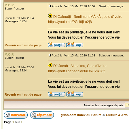
M.O.P.
Posté le: Ven 15 Mai 2020 10:52
Sujet du message:
Super Posteur
Dj Caloudji - Sentiment MÃ´kÃ´, cote d'ivoire
Inscrit le: 11 Mar 2004
Messages: 3224
https://youtu.be/PGcI8jLu2j8
_________________
La vie est un privilege, elle ne vous doit rien!
Vous lui devez tout, en l'occurence votre vie
Revenir en haut de page
M.O.P.
Posté le: Ven 15 Mai 2020 11:03
Sujet du message:
Super Posteur
DJ Jacob - Attalakou, Cote d'ivoire
Inscrit le: 11 Mar 2004
Messages: 3224
https://youtu.be/Iadbkv9XDN8?t=285
_________________
La vie est un privilege, elle ne vous doit rien!
Vous lui devez tout, en l'occurence votre vie
Revenir en haut de page
Montrer les messages depuis:
grioo.com Index du Forum
->
Culture & Arts
Page
1
sur
1