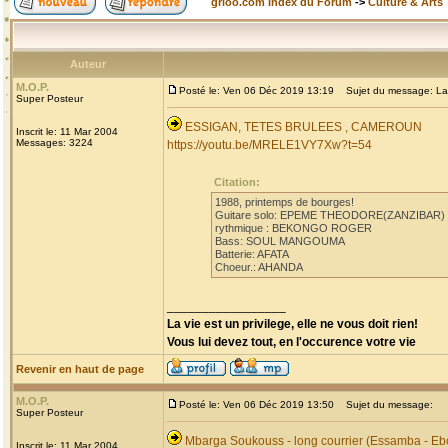
grioo.com Index du Forum
->
Culture & Arts
Auteur
M.O.P.
Posté le: Ven 06 Déc 2019 13:19
Sujet du message: La
Super Posteur
ESSIGAN, TETES BRULEES , CAMEROUN
Inscrit le: 11 Mar 2004
Messages: 3224
https://youtu.be/MRELE1VY7Xw?t=54
Citation:
1988, printemps de bourges!
Guitare solo: EPEME THEODORE(ZANZIBAR)
rythmique : BEKONGO ROGER
Bass: SOUL MANGOUMA
Batterie: AFATA
Choeur.: AHANDA
_________________
La vie est un privilege, elle ne vous doit rien!
Vous lui devez tout, en l'occurence votre vie
Revenir en haut de page
M.O.P.
Posté le: Ven 06 Déc 2019 13:50
Sujet du message:
Super Posteur
Mbarga Soukouss - long courrier (Essamba - Eb
Inscrit le: 11 Mar 2004