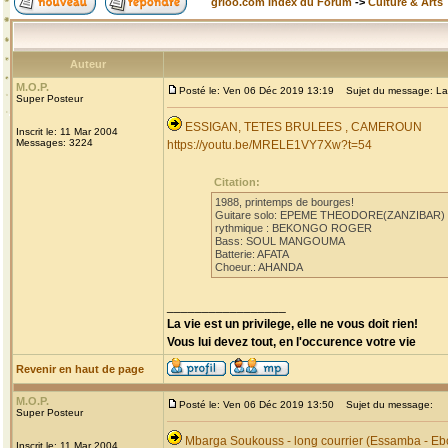
grioo.com Index du Forum
->
Culture & Arts
Auteur
M.O.P.
Posté le: Ven 06 Déc 2019 13:19
Sujet du message: La
Super Posteur
ESSIGAN, TETES BRULEES , CAMEROUN
Inscrit le: 11 Mar 2004
Messages: 3224
https://youtu.be/MRELE1VY7Xw?t=54
Citation:
1988, printemps de bourges!
Guitare solo: EPEME THEODORE(ZANZIBAR)
rythmique : BEKONGO ROGER
Bass: SOUL MANGOUMA
Batterie: AFATA
Choeur.: AHANDA
_________________
La vie est un privilege, elle ne vous doit rien!
Vous lui devez tout, en l'occurence votre vie
Revenir en haut de page
M.O.P.
Posté le: Ven 06 Déc 2019 13:50
Sujet du message:
Super Posteur
Mbarga Soukouss - long courrier (Essamba - Eb
Inscrit le: 11 Mar 2004