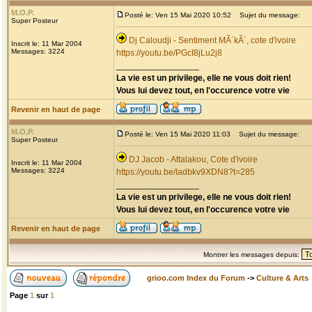
M.O.P.
Posté le: Ven 15 Mai 2020 10:52
Sujet du message:
Super Posteur
Dj Caloudji - Sentiment MÃ´kÃ´, cote d'ivoire
Inscrit le: 11 Mar 2004
Messages: 3224
https://youtu.be/PGcI8jLu2j8
_________________
La vie est un privilege, elle ne vous doit rien!
Vous lui devez tout, en l'occurence votre vie
Revenir en haut de page
M.O.P.
Posté le: Ven 15 Mai 2020 11:03
Sujet du message:
Super Posteur
DJ Jacob - Attalakou, Cote d'ivoire
Inscrit le: 11 Mar 2004
Messages: 3224
https://youtu.be/Iadbkv9XDN8?t=285
_________________
La vie est un privilege, elle ne vous doit rien!
Vous lui devez tout, en l'occurence votre vie
Revenir en haut de page
Montrer les messages depuis:
grioo.com Index du Forum
->
Culture & Arts
Page
1
sur
1