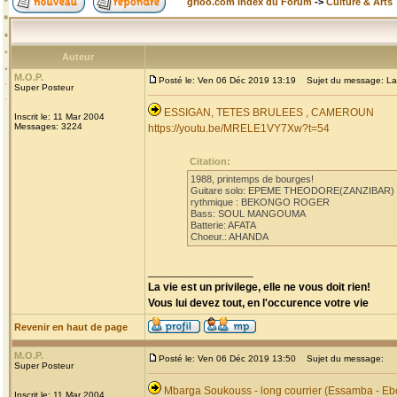
grioo.com Index du Forum
->
Culture & Arts
Auteur
M.O.P.
Posté le: Ven 06 Déc 2019 13:19
Sujet du message: La
Super Posteur
ESSIGAN, TETES BRULEES , CAMEROUN
Inscrit le: 11 Mar 2004
Messages: 3224
https://youtu.be/MRELE1VY7Xw?t=54
Citation:
1988, printemps de bourges!
Guitare solo: EPEME THEODORE(ZANZIBAR)
rythmique : BEKONGO ROGER
Bass: SOUL MANGOUMA
Batterie: AFATA
Choeur.: AHANDA
_________________
La vie est un privilege, elle ne vous doit rien!
Vous lui devez tout, en l'occurence votre vie
Revenir en haut de page
M.O.P.
Posté le: Ven 06 Déc 2019 13:50
Sujet du message:
Super Posteur
Mbarga Soukouss - long courrier (Essamba - Eb
Inscrit le: 11 Mar 2004