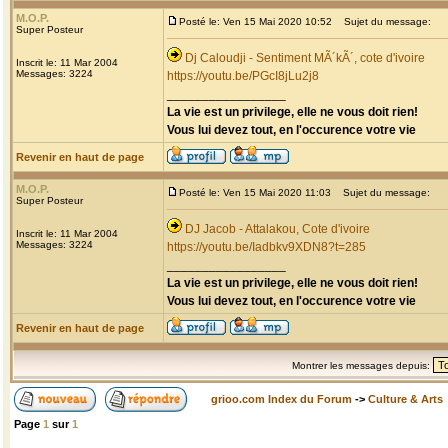
M.O.P.
Posté le: Ven 15 Mai 2020 10:52
Sujet du message:
Super Posteur
Dj Caloudji - Sentiment MÃ´kÃ´, cote d'ivoire
Inscrit le: 11 Mar 2004
Messages: 3224
https://youtu.be/PGcI8jLu2j8
_________________
La vie est un privilege, elle ne vous doit rien!
Vous lui devez tout, en l'occurence votre vie
Revenir en haut de page
M.O.P.
Posté le: Ven 15 Mai 2020 11:03
Sujet du message:
Super Posteur
DJ Jacob - Attalakou, Cote d'ivoire
Inscrit le: 11 Mar 2004
Messages: 3224
https://youtu.be/Iadbkv9XDN8?t=285
_________________
La vie est un privilege, elle ne vous doit rien!
Vous lui devez tout, en l'occurence votre vie
Revenir en haut de page
Montrer les messages depuis:
grioo.com Index du Forum
->
Culture & Arts
Page
1
sur
1