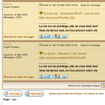
M.O.P.
Posté le: Ven 15 Mai 2020 10:52
Sujet du message:
Super Posteur
Dj Caloudji - Sentiment MÃ´kÃ´, cote d'ivoire
Inscrit le: 11 Mar 2004
Messages: 3224
https://youtu.be/PGcI8jLu2j8
_________________
La vie est un privilege, elle ne vous doit rien!
Vous lui devez tout, en l'occurence votre vie
Revenir en haut de page
M.O.P.
Posté le: Ven 15 Mai 2020 11:03
Sujet du message:
Super Posteur
DJ Jacob - Attalakou, Cote d'ivoire
Inscrit le: 11 Mar 2004
Messages: 3224
https://youtu.be/Iadbkv9XDN8?t=285
_________________
La vie est un privilege, elle ne vous doit rien!
Vous lui devez tout, en l'occurence votre vie
Revenir en haut de page
Montrer les messages depuis:
grioo.com Index du Forum
->
Culture & Arts
Page
1
sur
1