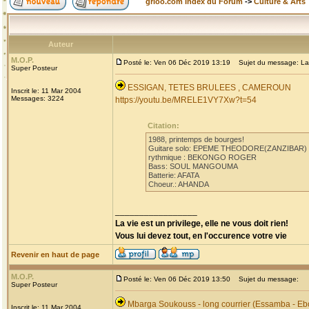
grioo.com Index du Forum
->
Culture & Arts
Auteur
M.O.P.
Posté le: Ven 06 Déc 2019 13:19
Sujet du message: La
Super Posteur
ESSIGAN, TETES BRULEES , CAMEROUN
Inscrit le: 11 Mar 2004
Messages: 3224
https://youtu.be/MRELE1VY7Xw?t=54
Citation:
1988, printemps de bourges!
Guitare solo: EPEME THEODORE(ZANZIBAR)
rythmique : BEKONGO ROGER
Bass: SOUL MANGOUMA
Batterie: AFATA
Choeur.: AHANDA
_________________
La vie est un privilege, elle ne vous doit rien!
Vous lui devez tout, en l'occurence votre vie
Revenir en haut de page
M.O.P.
Posté le: Ven 06 Déc 2019 13:50
Sujet du message:
Super Posteur
Mbarga Soukouss - long courrier (Essamba - Eb
Inscrit le: 11 Mar 2004