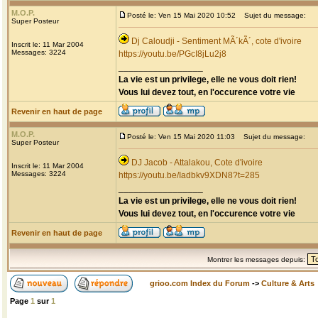
M.O.P.
Posté le: Ven 15 Mai 2020 10:52
Sujet du message:
Super Posteur
Dj Caloudji - Sentiment MÃ´kÃ´, cote d'ivoire
Inscrit le: 11 Mar 2004
Messages: 3224
https://youtu.be/PGcI8jLu2j8
_________________
La vie est un privilege, elle ne vous doit rien!
Vous lui devez tout, en l'occurence votre vie
Revenir en haut de page
M.O.P.
Posté le: Ven 15 Mai 2020 11:03
Sujet du message:
Super Posteur
DJ Jacob - Attalakou, Cote d'ivoire
Inscrit le: 11 Mar 2004
Messages: 3224
https://youtu.be/Iadbkv9XDN8?t=285
_________________
La vie est un privilege, elle ne vous doit rien!
Vous lui devez tout, en l'occurence votre vie
Revenir en haut de page
Montrer les messages depuis:
grioo.com Index du Forum
->
Culture & Arts
Page
1
sur
1