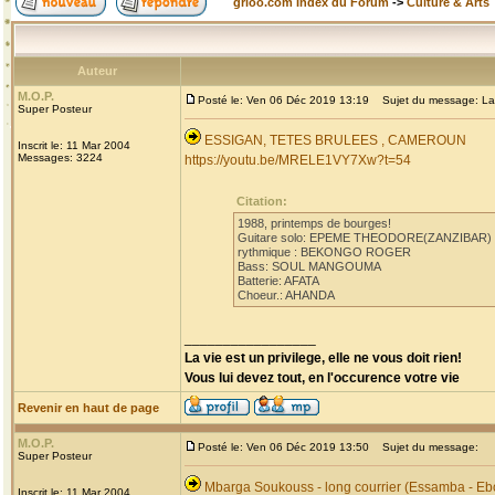
grioo.com Index du Forum
->
Culture & Arts
Auteur
M.O.P.
Posté le: Ven 06 Déc 2019 13:19
Sujet du message: La
Super Posteur
ESSIGAN, TETES BRULEES , CAMEROUN
Inscrit le: 11 Mar 2004
Messages: 3224
https://youtu.be/MRELE1VY7Xw?t=54
Citation:
1988, printemps de bourges!
Guitare solo: EPEME THEODORE(ZANZIBAR)
rythmique : BEKONGO ROGER
Bass: SOUL MANGOUMA
Batterie: AFATA
Choeur.: AHANDA
_________________
La vie est un privilege, elle ne vous doit rien!
Vous lui devez tout, en l'occurence votre vie
Revenir en haut de page
M.O.P.
Posté le: Ven 06 Déc 2019 13:50
Sujet du message:
Super Posteur
Mbarga Soukouss - long courrier (Essamba - Eb
Inscrit le: 11 Mar 2004