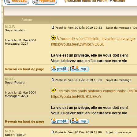
grioo.com Index du Forum
->
Histoire
Auteur
M.O.P.
Posté le: Ven 20 Déc 2019 10:33
Sujet du message: Dec
Super Posteur
À Yaoundé s’écrit l’histoire Invitation au voyage
Inscrit le: 11 Mar 2004
Messages: 3224
https://youtu.be/nZWMbcNG8SU
_________________
La vie est un privilege, elle ne vous doit rien!
Vous lui devez tout, en l'occurence votre vie
Revenir en haut de page
M.O.P.
Posté le: Ven 20 Déc 2019 10:36
Sujet du message:
Super Posteur
Les rois des hauts plateaux camerounais: Les B
Inscrit le: 11 Mar 2004
Messages: 3224
https://youtu.be/FIOUB1bEVzY
_________________
La vie est un privilege, elle ne vous doit rien!
Vous lui devez tout, en l'occurence votre vie
Revenir en haut de page
M.O.P.
Posté le: Ven 20 Déc 2019 11:06
Sujet du message:
Super Posteur