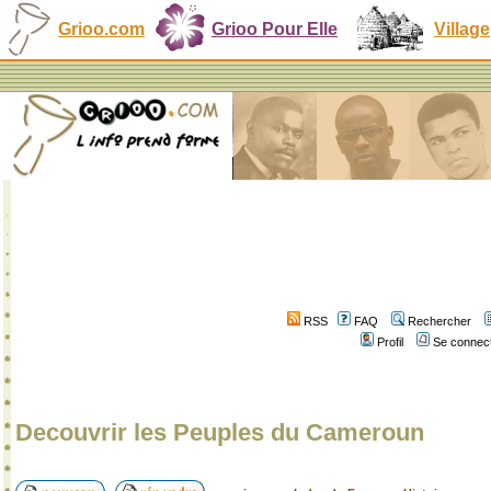
Grioo.com
Grioo Pour Elle
Village
RSS
FAQ
Rechercher
Profil
Se connect
Decouvrir les Peuples du Cameroun