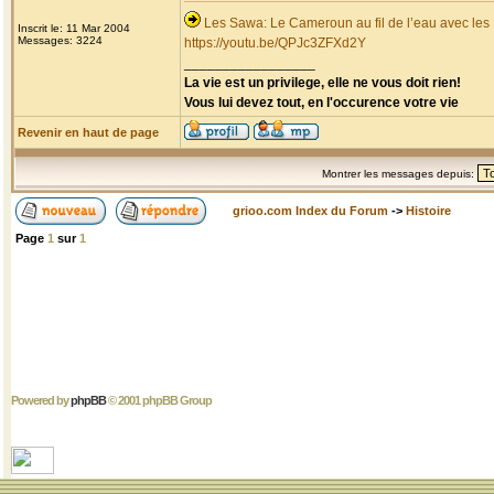
Les Sawa: Le Cameroun au fil de l’eau avec les
Inscrit le: 11 Mar 2004
Messages: 3224
https://youtu.be/QPJc3ZFXd2Y
_________________
La vie est un privilege, elle ne vous doit rien!
Vous lui devez tout, en l'occurence votre vie
Revenir en haut de page
Montrer les messages depuis:
grioo.com Index du Forum
->
Histoire
Page
1
sur
1
Powered by
phpBB
© 2001 phpBB Group