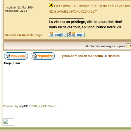
Les Sawa: Le Cameroun au fil de l’eau avec les
Inscrit le: 11 Mar 2004
Messages: 3224
https://youtu.be/QPJc3ZFXd2Y
_________________
La vie est un privilege, elle ne vous doit rien!
Vous lui devez tout, en l'occurence votre vie
Revenir en haut de page
Montrer les messages depuis:
grioo.com Index du Forum
->
Histoire
Page
1
sur
1
Powered by
phpBB
© 2001 phpBB Group