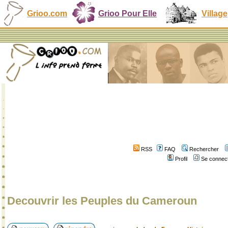
Grioo.com
Grioo Pour Elle
Village
RSS
FAQ
Rechercher
Profil
Se connect
Decouvrir les Peuples du Cameroun