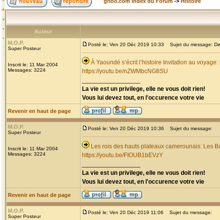
grioo.com Index du Forum
->
Histoire
Auteur
M.O.P.
Posté le: Ven 20 Déc 2019 10:33
Sujet du message: Dec
Super Posteur
À Yaoundé s’écrit l’histoire Invitation au voyage
Inscrit le: 11 Mar 2004
Messages: 3224
https://youtu.be/nZWMbcNG8SU
_________________
La vie est un privilege, elle ne vous doit rien!
Vous lui devez tout, en l'occurence votre vie
Revenir en haut de page
M.O.P.
Posté le: Ven 20 Déc 2019 10:36
Sujet du message:
Super Posteur
Les rois des hauts plateaux camerounais: Les B
Inscrit le: 11 Mar 2004
Messages: 3224
https://youtu.be/FIOUB1bEVzY
_________________
La vie est un privilege, elle ne vous doit rien!
Vous lui devez tout, en l'occurence votre vie
Revenir en haut de page
M.O.P.
Posté le: Ven 20 Déc 2019 11:06
Sujet du message:
Super Posteur