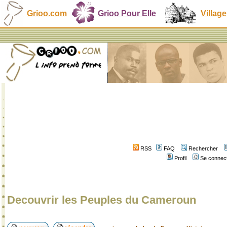
Grioo.com
Grioo Pour Elle
Village
RSS
FAQ
Rechercher
Profil
Se connect
Decouvrir les Peuples du Cameroun