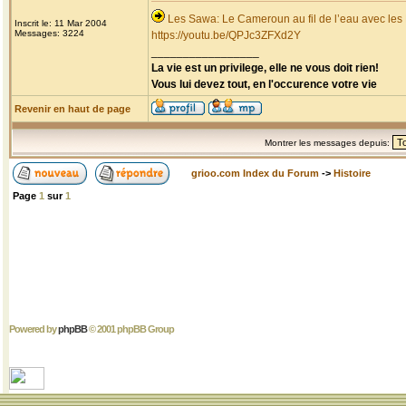
Les Sawa: Le Cameroun au fil de l’eau avec les
Inscrit le: 11 Mar 2004
Messages: 3224
https://youtu.be/QPJc3ZFXd2Y
_________________
La vie est un privilege, elle ne vous doit rien!
Vous lui devez tout, en l'occurence votre vie
Revenir en haut de page
Montrer les messages depuis:
grioo.com Index du Forum
->
Histoire
Page
1
sur
1
Powered by
phpBB
© 2001 phpBB Group