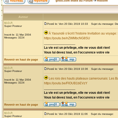
grioo.com Index du Forum
->
Histoire
Auteur
M.O.P.
Posté le: Ven 20 Déc 2019 10:33
Sujet du message: Dec
Super Posteur
À Yaoundé s’écrit l’histoire Invitation au voyage
Inscrit le: 11 Mar 2004
Messages: 3224
https://youtu.be/nZWMbcNG8SU
_________________
La vie est un privilege, elle ne vous doit rien!
Vous lui devez tout, en l'occurence votre vie
Revenir en haut de page
M.O.P.
Posté le: Ven 20 Déc 2019 10:36
Sujet du message:
Super Posteur
Les rois des hauts plateaux camerounais: Les B
Inscrit le: 11 Mar 2004
Messages: 3224
https://youtu.be/FIOUB1bEVzY
_________________
La vie est un privilege, elle ne vous doit rien!
Vous lui devez tout, en l'occurence votre vie
Revenir en haut de page
M.O.P.
Posté le: Ven 20 Déc 2019 11:06
Sujet du message:
Super Posteur