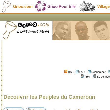
Grioo.com
Grioo Pour Elle
Village
RSS
FAQ
Rechercher
Profil
Se connect
Decouvrir les Peuples du Cameroun