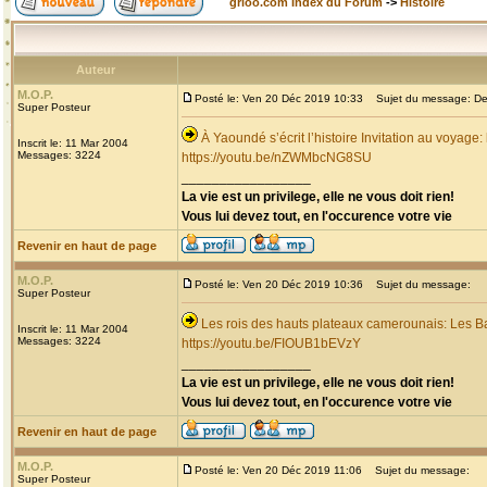
grioo.com Index du Forum
->
Histoire
Auteur
M.O.P.
Posté le: Ven 20 Déc 2019 10:33
Sujet du message: Dec
Super Posteur
À Yaoundé s’écrit l’histoire Invitation au voyage
Inscrit le: 11 Mar 2004
Messages: 3224
https://youtu.be/nZWMbcNG8SU
_________________
La vie est un privilege, elle ne vous doit rien!
Vous lui devez tout, en l'occurence votre vie
Revenir en haut de page
M.O.P.
Posté le: Ven 20 Déc 2019 10:36
Sujet du message:
Super Posteur
Les rois des hauts plateaux camerounais: Les B
Inscrit le: 11 Mar 2004
Messages: 3224
https://youtu.be/FIOUB1bEVzY
_________________
La vie est un privilege, elle ne vous doit rien!
Vous lui devez tout, en l'occurence votre vie
Revenir en haut de page
M.O.P.
Posté le: Ven 20 Déc 2019 11:06
Sujet du message:
Super Posteur