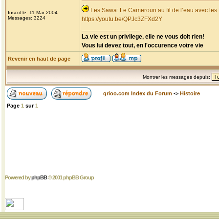
Les Sawa: Le Cameroun au fil de l’eau avec les
Inscrit le: 11 Mar 2004
Messages: 3224
https://youtu.be/QPJc3ZFXd2Y
_________________
La vie est un privilege, elle ne vous doit rien!
Vous lui devez tout, en l'occurence votre vie
Revenir en haut de page
Montrer les messages depuis:
grioo.com Index du Forum
->
Histoire
Page
1
sur
1
Powered by
phpBB
© 2001 phpBB Group