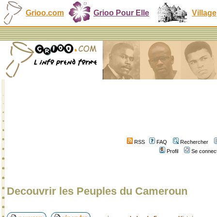
Grioo.com
Grioo Pour Elle
Village
RSS
FAQ
Rechercher
Profil
Se connect
Decouvrir les Peuples du Cameroun