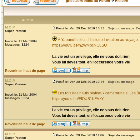
grioo.com Index du Forum
->
Histoire
Auteur
M.O.P.
Posté le: Ven 20 Déc 2019 10:33
Sujet du message: Dec
Super Posteur
À Yaoundé s’écrit l’histoire Invitation au voyage
Inscrit le: 11 Mar 2004
Messages: 3224
https://youtu.be/nZWMbcNG8SU
_________________
La vie est un privilege, elle ne vous doit rien!
Vous lui devez tout, en l'occurence votre vie
Revenir en haut de page
M.O.P.
Posté le: Ven 20 Déc 2019 10:36
Sujet du message:
Super Posteur
Les rois des hauts plateaux camerounais: Les B
Inscrit le: 11 Mar 2004
Messages: 3224
https://youtu.be/FIOUB1bEVzY
_________________
La vie est un privilege, elle ne vous doit rien!
Vous lui devez tout, en l'occurence votre vie
Revenir en haut de page
M.O.P.
Posté le: Ven 20 Déc 2019 11:06
Sujet du message:
Super Posteur