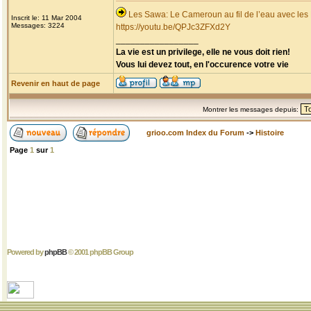
Les Sawa: Le Cameroun au fil de l’eau avec les
Inscrit le: 11 Mar 2004
Messages: 3224
https://youtu.be/QPJc3ZFXd2Y
_________________
La vie est un privilege, elle ne vous doit rien!
Vous lui devez tout, en l'occurence votre vie
Revenir en haut de page
Montrer les messages depuis:
grioo.com Index du Forum
->
Histoire
Page
1
sur
1
Powered by
phpBB
© 2001 phpBB Group