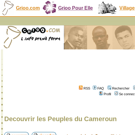
Grioo.com
Grioo Pour Elle
Village
RSS
FAQ
Rechercher
Profil
Se connect
Decouvrir les Peuples du Cameroun