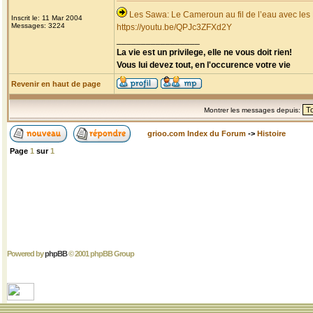
Les Sawa: Le Cameroun au fil de l’eau avec les
Inscrit le: 11 Mar 2004
Messages: 3224
https://youtu.be/QPJc3ZFXd2Y
_________________
La vie est un privilege, elle ne vous doit rien!
Vous lui devez tout, en l'occurence votre vie
Revenir en haut de page
Montrer les messages depuis:
grioo.com Index du Forum
->
Histoire
Page
1
sur
1
Powered by
phpBB
© 2001 phpBB Group