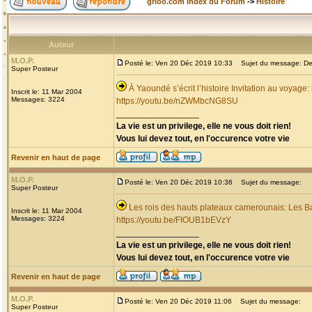
grioo.com Index du Forum
->
Histoire
Auteur
M.O.P.
Posté le: Ven 20 Déc 2019 10:33
Sujet du message: Dec
Super Posteur
À Yaoundé s’écrit l’histoire Invitation au voyage
Inscrit le: 11 Mar 2004
Messages: 3224
https://youtu.be/nZWMbcNG8SU
_________________
La vie est un privilege, elle ne vous doit rien!
Vous lui devez tout, en l'occurence votre vie
Revenir en haut de page
M.O.P.
Posté le: Ven 20 Déc 2019 10:36
Sujet du message:
Super Posteur
Les rois des hauts plateaux camerounais: Les B
Inscrit le: 11 Mar 2004
Messages: 3224
https://youtu.be/FIOUB1bEVzY
_________________
La vie est un privilege, elle ne vous doit rien!
Vous lui devez tout, en l'occurence votre vie
Revenir en haut de page
M.O.P.
Posté le: Ven 20 Déc 2019 11:06
Sujet du message:
Super Posteur