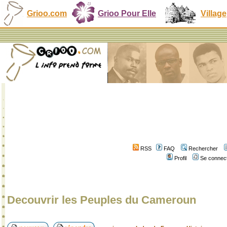
Grioo.com
Grioo Pour Elle
Village
RSS
FAQ
Rechercher
Profil
Se connect
Decouvrir les Peuples du Cameroun