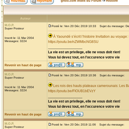
grioo.com Index du Forum
->
Histoire
Auteur
M.O.P.
Posté le: Ven 20 Déc 2019 10:33
Sujet du message: Dec
Super Posteur
À Yaoundé s’écrit l’histoire Invitation au voyage
Inscrit le: 11 Mar 2004
Messages: 3224
https://youtu.be/nZWMbcNG8SU
_________________
La vie est un privilege, elle ne vous doit rien!
Vous lui devez tout, en l'occurence votre vie
Revenir en haut de page
M.O.P.
Posté le: Ven 20 Déc 2019 10:36
Sujet du message:
Super Posteur
Les rois des hauts plateaux camerounais: Les B
Inscrit le: 11 Mar 2004
Messages: 3224
https://youtu.be/FIOUB1bEVzY
_________________
La vie est un privilege, elle ne vous doit rien!
Vous lui devez tout, en l'occurence votre vie
Revenir en haut de page
M.O.P.
Posté le: Ven 20 Déc 2019 11:06
Sujet du message:
Super Posteur