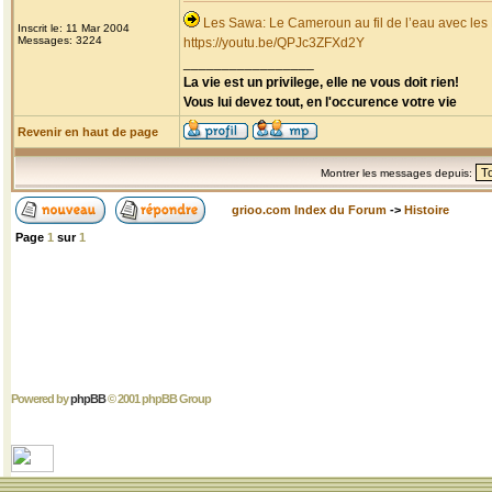
Les Sawa: Le Cameroun au fil de l’eau avec les
Inscrit le: 11 Mar 2004
Messages: 3224
https://youtu.be/QPJc3ZFXd2Y
_________________
La vie est un privilege, elle ne vous doit rien!
Vous lui devez tout, en l'occurence votre vie
Revenir en haut de page
Montrer les messages depuis:
grioo.com Index du Forum
->
Histoire
Page
1
sur
1
Powered by
phpBB
© 2001 phpBB Group