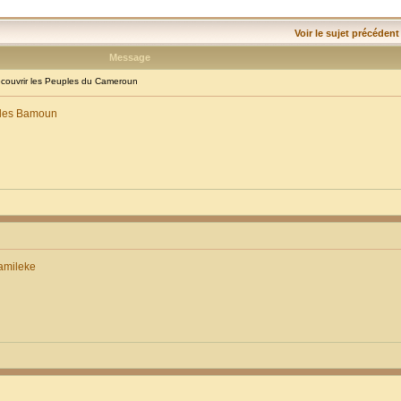
Voir le sujet précédent
Message
ouvrir les Peuples du Cameroun
: les Bamoun
amileke