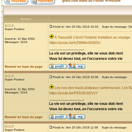
grioo.com Index du Forum
->
Histoire
Auteur
M.O.P.
Posté le: Ven 20 Déc 2019 10:33
Sujet du message: Dec
Super Posteur
À Yaoundé s’écrit l’histoire Invitation au voyage
Inscrit le: 11 Mar 2004
Messages: 3224
https://youtu.be/nZWMbcNG8SU
_________________
La vie est un privilege, elle ne vous doit rien!
Vous lui devez tout, en l'occurence votre vie
Revenir en haut de page
M.O.P.
Posté le: Ven 20 Déc 2019 10:36
Sujet du message:
Super Posteur
Les rois des hauts plateaux camerounais: Les B
Inscrit le: 11 Mar 2004
Messages: 3224
https://youtu.be/FIOUB1bEVzY
_________________
La vie est un privilege, elle ne vous doit rien!
Vous lui devez tout, en l'occurence votre vie
Revenir en haut de page
M.O.P.
Posté le: Ven 20 Déc 2019 11:06
Sujet du message:
Super Posteur