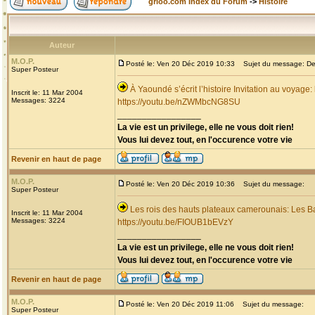
grioo.com Index du Forum
->
Histoire
Auteur
M.O.P.
Posté le: Ven 20 Déc 2019 10:33
Sujet du message: Dec
Super Posteur
À Yaoundé s’écrit l’histoire Invitation au voyage
Inscrit le: 11 Mar 2004
Messages: 3224
https://youtu.be/nZWMbcNG8SU
_________________
La vie est un privilege, elle ne vous doit rien!
Vous lui devez tout, en l'occurence votre vie
Revenir en haut de page
M.O.P.
Posté le: Ven 20 Déc 2019 10:36
Sujet du message:
Super Posteur
Les rois des hauts plateaux camerounais: Les B
Inscrit le: 11 Mar 2004
Messages: 3224
https://youtu.be/FIOUB1bEVzY
_________________
La vie est un privilege, elle ne vous doit rien!
Vous lui devez tout, en l'occurence votre vie
Revenir en haut de page
M.O.P.
Posté le: Ven 20 Déc 2019 11:06
Sujet du message:
Super Posteur