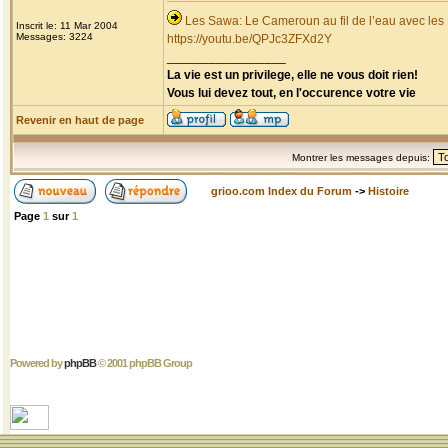
Les Sawa: Le Cameroun au fil de l’eau avec les
Inscrit le: 11 Mar 2004
Messages: 3224
https://youtu.be/QPJc3ZFXd2Y
_________________
La vie est un privilege, elle ne vous doit rien!
Vous lui devez tout, en l'occurence votre vie
Revenir en haut de page
Montrer les messages depuis:
grioo.com Index du Forum
->
Histoire
Page
1
sur
1
Powered by
phpBB
© 2001 phpBB Group