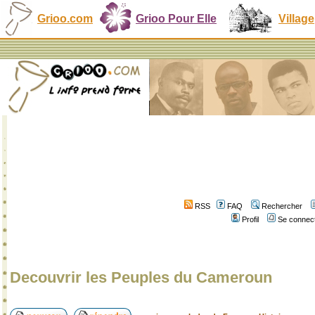
Grioo.com
Grioo Pour Elle
Village
RSS
FAQ
Rechercher
Profil
Se connect
Decouvrir les Peuples du Cameroun