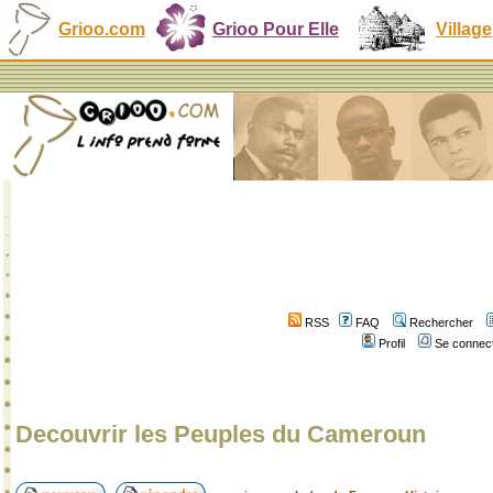
Grioo.com
Grioo Pour Elle
Village
RSS
FAQ
Rechercher
Profil
Se connect
Decouvrir les Peuples du Cameroun