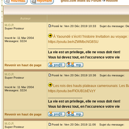
grioo.com Index du Forum
->
Histoire
Auteur
M.O.P.
Posté le: Ven 20 Déc 2019 10:33
Sujet du message: Dec
Super Posteur
À Yaoundé s’écrit l’histoire Invitation au voyage
Inscrit le: 11 Mar 2004
Messages: 3224
https://youtu.be/nZWMbcNG8SU
_________________
La vie est un privilege, elle ne vous doit rien!
Vous lui devez tout, en l'occurence votre vie
Revenir en haut de page
M.O.P.
Posté le: Ven 20 Déc 2019 10:36
Sujet du message:
Super Posteur
Les rois des hauts plateaux camerounais: Les B
Inscrit le: 11 Mar 2004
Messages: 3224
https://youtu.be/FIOUB1bEVzY
_________________
La vie est un privilege, elle ne vous doit rien!
Vous lui devez tout, en l'occurence votre vie
Revenir en haut de page
M.O.P.
Posté le: Ven 20 Déc 2019 11:06
Sujet du message:
Super Posteur