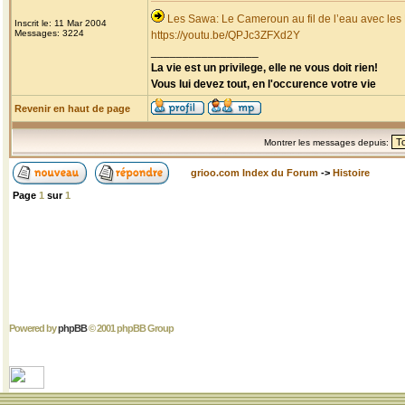
Les Sawa: Le Cameroun au fil de l’eau avec les
Inscrit le: 11 Mar 2004
Messages: 3224
https://youtu.be/QPJc3ZFXd2Y
_________________
La vie est un privilege, elle ne vous doit rien!
Vous lui devez tout, en l'occurence votre vie
Revenir en haut de page
Montrer les messages depuis:
grioo.com Index du Forum
->
Histoire
Page
1
sur
1
Powered by
phpBB
© 2001 phpBB Group