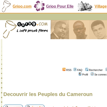
Grioo.com
Grioo Pour Elle
Village
RSS
FAQ
Rechercher
Profil
Se connect
Decouvrir les Peuples du Cameroun