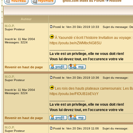
grioo.com Index du Forum
->
Histoire
Auteur
M.O.P.
Posté le: Ven 20 Déc 2019 10:33
Sujet du message: Dec
Super Posteur
À Yaoundé s’écrit l’histoire Invitation au voyage
Inscrit le: 11 Mar 2004
Messages: 3224
https://youtu.be/nZWMbcNG8SU
_________________
La vie est un privilege, elle ne vous doit rien!
Vous lui devez tout, en l'occurence votre vie
Revenir en haut de page
M.O.P.
Posté le: Ven 20 Déc 2019 10:36
Sujet du message:
Super Posteur
Les rois des hauts plateaux camerounais: Les B
Inscrit le: 11 Mar 2004
Messages: 3224
https://youtu.be/FIOUB1bEVzY
_________________
La vie est un privilege, elle ne vous doit rien!
Vous lui devez tout, en l'occurence votre vie
Revenir en haut de page
M.O.P.
Posté le: Ven 20 Déc 2019 11:06
Sujet du message:
Super Posteur