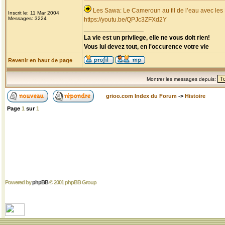
Les Sawa: Le Cameroun au fil de l’eau avec les
Inscrit le: 11 Mar 2004
Messages: 3224
https://youtu.be/QPJc3ZFXd2Y
_________________
La vie est un privilege, elle ne vous doit rien!
Vous lui devez tout, en l'occurence votre vie
Revenir en haut de page
Montrer les messages depuis:
grioo.com Index du Forum
->
Histoire
Page
1
sur
1
Powered by
phpBB
© 2001 phpBB Group