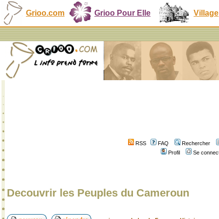
Grioo.com
Grioo Pour Elle
Village
RSS
FAQ
Rechercher
Profil
Se connect
Decouvrir les Peuples du Cameroun