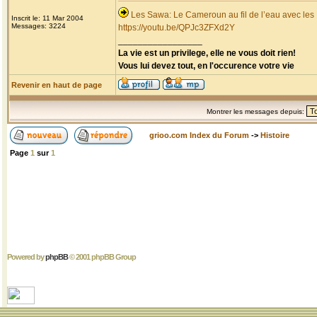
Les Sawa: Le Cameroun au fil de l’eau avec les
Inscrit le: 11 Mar 2004
Messages: 3224
https://youtu.be/QPJc3ZFXd2Y
_________________
La vie est un privilege, elle ne vous doit rien!
Vous lui devez tout, en l'occurence votre vie
Revenir en haut de page
Montrer les messages depuis:
grioo.com Index du Forum
->
Histoire
Page
1
sur
1
Powered by
phpBB
© 2001 phpBB Group