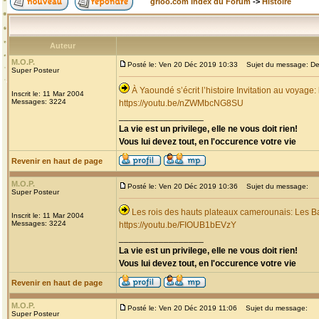
grioo.com Index du Forum
->
Histoire
Auteur
M.O.P.
Posté le: Ven 20 Déc 2019 10:33
Sujet du message: Dec
Super Posteur
À Yaoundé s’écrit l’histoire Invitation au voyage
Inscrit le: 11 Mar 2004
Messages: 3224
https://youtu.be/nZWMbcNG8SU
_________________
La vie est un privilege, elle ne vous doit rien!
Vous lui devez tout, en l'occurence votre vie
Revenir en haut de page
M.O.P.
Posté le: Ven 20 Déc 2019 10:36
Sujet du message:
Super Posteur
Les rois des hauts plateaux camerounais: Les B
Inscrit le: 11 Mar 2004
Messages: 3224
https://youtu.be/FIOUB1bEVzY
_________________
La vie est un privilege, elle ne vous doit rien!
Vous lui devez tout, en l'occurence votre vie
Revenir en haut de page
M.O.P.
Posté le: Ven 20 Déc 2019 11:06
Sujet du message:
Super Posteur