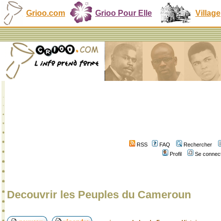
Grioo.com
Grioo Pour Elle
Village
RSS
FAQ
Rechercher
Profil
Se connect
Decouvrir les Peuples du Cameroun