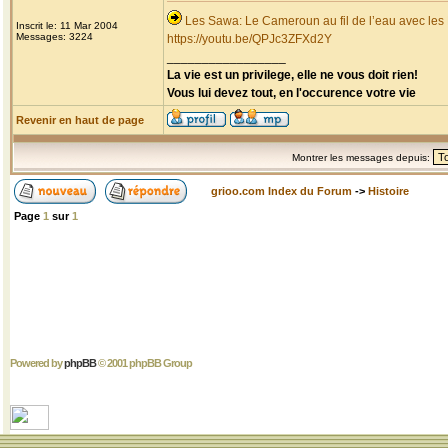
Les Sawa: Le Cameroun au fil de l’eau avec les
Inscrit le: 11 Mar 2004
Messages: 3224
https://youtu.be/QPJc3ZFXd2Y
_________________
La vie est un privilege, elle ne vous doit rien!
Vous lui devez tout, en l'occurence votre vie
Revenir en haut de page
Montrer les messages depuis:
grioo.com Index du Forum
->
Histoire
Page
1
sur
1
Powered by
phpBB
© 2001 phpBB Group