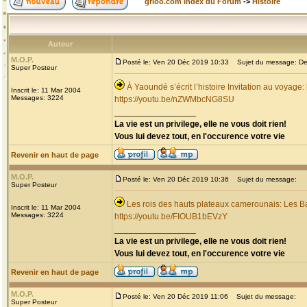
grioo.com Index du Forum
->
Histoire
Auteur
M.O.P.
Posté le: Ven 20 Déc 2019 10:33
Sujet du message: Dec
Super Posteur
À Yaoundé s’écrit l’histoire Invitation au voyage
Inscrit le: 11 Mar 2004
Messages: 3224
https://youtu.be/nZWMbcNG8SU
_________________
La vie est un privilege, elle ne vous doit rien!
Vous lui devez tout, en l'occurence votre vie
Revenir en haut de page
M.O.P.
Posté le: Ven 20 Déc 2019 10:36
Sujet du message:
Super Posteur
Les rois des hauts plateaux camerounais: Les B
Inscrit le: 11 Mar 2004
Messages: 3224
https://youtu.be/FIOUB1bEVzY
_________________
La vie est un privilege, elle ne vous doit rien!
Vous lui devez tout, en l'occurence votre vie
Revenir en haut de page
M.O.P.
Posté le: Ven 20 Déc 2019 11:06
Sujet du message:
Super Posteur