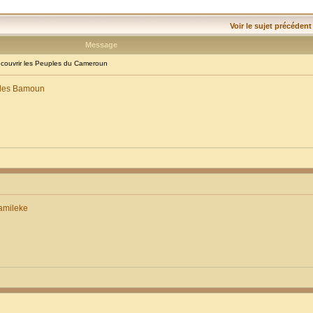
Voir le sujet précédent
Message
ouvrir les Peuples du Cameroun
: les Bamoun
amileke