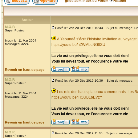
grioo.com Index du Forum
->
Histoire
Auteur
M.O.P.
Posté le: Ven 20 Déc 2019 10:33
Sujet du message: Dec
Super Posteur
À Yaoundé s’écrit l’histoire Invitation au voyage
Inscrit le: 11 Mar 2004
Messages: 3224
https://youtu.be/nZWMbcNG8SU
_________________
La vie est un privilege, elle ne vous doit rien!
Vous lui devez tout, en l'occurence votre vie
Revenir en haut de page
M.O.P.
Posté le: Ven 20 Déc 2019 10:36
Sujet du message:
Super Posteur
Les rois des hauts plateaux camerounais: Les B
Inscrit le: 11 Mar 2004
Messages: 3224
https://youtu.be/FIOUB1bEVzY
_________________
La vie est un privilege, elle ne vous doit rien!
Vous lui devez tout, en l'occurence votre vie
Revenir en haut de page
M.O.P.
Posté le: Ven 20 Déc 2019 11:06
Sujet du message:
Super Posteur