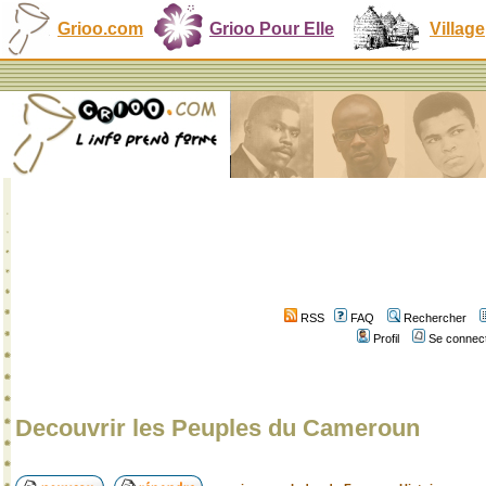
Grioo.com
Grioo Pour Elle
Village
RSS
FAQ
Rechercher
Profil
Se connect
Decouvrir les Peuples du Cameroun