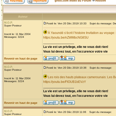
grioo.com Index du Forum
->
Histoire
Auteur
M.O.P.
Posté le: Ven 20 Déc 2019 10:33
Sujet du message: Dec
Super Posteur
À Yaoundé s’écrit l’histoire Invitation au voyage
Inscrit le: 11 Mar 2004
Messages: 3224
https://youtu.be/nZWMbcNG8SU
_________________
La vie est un privilege, elle ne vous doit rien!
Vous lui devez tout, en l'occurence votre vie
Revenir en haut de page
M.O.P.
Posté le: Ven 20 Déc 2019 10:36
Sujet du message:
Super Posteur
Les rois des hauts plateaux camerounais: Les B
Inscrit le: 11 Mar 2004
Messages: 3224
https://youtu.be/FIOUB1bEVzY
_________________
La vie est un privilege, elle ne vous doit rien!
Vous lui devez tout, en l'occurence votre vie
Revenir en haut de page
M.O.P.
Posté le: Ven 20 Déc 2019 11:06
Sujet du message:
Super Posteur