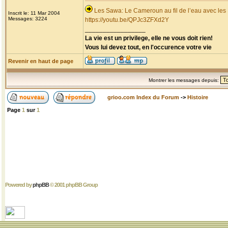
Les Sawa: Le Cameroun au fil de l’eau avec les
Inscrit le: 11 Mar 2004
Messages: 3224
https://youtu.be/QPJc3ZFXd2Y
_________________
La vie est un privilege, elle ne vous doit rien!
Vous lui devez tout, en l'occurence votre vie
Revenir en haut de page
Montrer les messages depuis:
grioo.com Index du Forum
->
Histoire
Page
1
sur
1
Powered by
phpBB
© 2001 phpBB Group