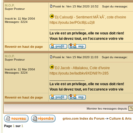
M.O.P.
Posté le: Ven 15 Mai 2020 10:52
Sujet du message:
Super Posteur
Dj Caloudji - Sentiment MÃ´kÃ´, cote d'ivoire
Inscrit le: 11 Mar 2004
Messages: 3224
https://youtu.be/PGcI8jLu2j8
_________________
La vie est un privilege, elle ne vous doit rien!
Vous lui devez tout, en l'occurence votre vie
Revenir en haut de page
M.O.P.
Posté le: Ven 15 Mai 2020 11:03
Sujet du message:
Super Posteur
DJ Jacob - Attalakou, Cote d'ivoire
Inscrit le: 11 Mar 2004
Messages: 3224
https://youtu.be/Iadbkv9XDN8?t=285
_________________
La vie est un privilege, elle ne vous doit rien!
Vous lui devez tout, en l'occurence votre vie
Revenir en haut de page
Montrer les messages depuis:
grioo.com Index du Forum
->
Culture & Arts
Page
1
sur
1