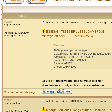
grioo.com Index du Forum
->
Culture & Arts
Auteur
M.O.P.
Posté le: Ven 06 Déc 2019 13:19
Sujet du message: La
Super Posteur
ESSIGAN, TETES BRULEES , CAMEROUN
Inscrit le: 11 Mar 2004
Messages: 3224
https://youtu.be/MRELE1VY7Xw?t=54
Citation:
1988, printemps de bourges!
Guitare solo: EPEME THEODORE(ZANZIBAR)
rythmique : BEKONGO ROGER
Bass: SOUL MANGOUMA
Batterie: AFATA
Choeur.: AHANDA
_________________
La vie est un privilege, elle ne vous doit rien!
Vous lui devez tout, en l'occurence votre vie
Revenir en haut de page
M.O.P.
Posté le: Ven 06 Déc 2019 13:50
Sujet du message:
Super Posteur
Mbarga Soukouss - long courrier (Essamba - Eb
Inscrit le: 11 Mar 2004