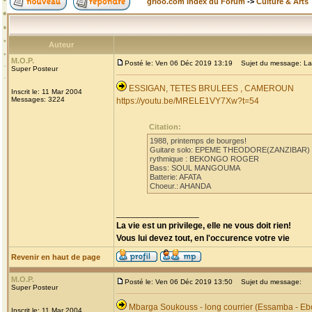
grioo.com Index du Forum
->
Culture & Arts
Auteur
M.O.P.
Posté le: Ven 06 Déc 2019 13:19
Sujet du message: La
Super Posteur
ESSIGAN, TETES BRULEES , CAMEROUN
Inscrit le: 11 Mar 2004
Messages: 3224
https://youtu.be/MRELE1VY7Xw?t=54
Citation:
1988, printemps de bourges!
Guitare solo: EPEME THEODORE(ZANZIBAR)
rythmique : BEKONGO ROGER
Bass: SOUL MANGOUMA
Batterie: AFATA
Choeur.: AHANDA
_________________
La vie est un privilege, elle ne vous doit rien!
Vous lui devez tout, en l'occurence votre vie
Revenir en haut de page
M.O.P.
Posté le: Ven 06 Déc 2019 13:50
Sujet du message:
Super Posteur
Mbarga Soukouss - long courrier (Essamba - Eb
Inscrit le: 11 Mar 2004