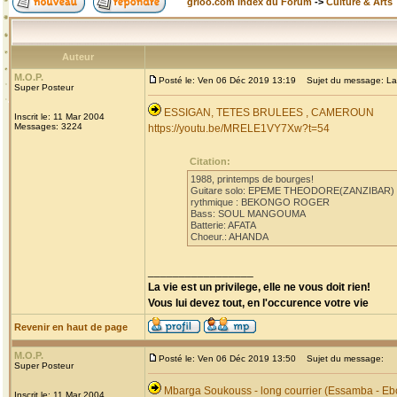
grioo.com Index du Forum
->
Culture & Arts
Auteur
M.O.P.
Posté le: Ven 06 Déc 2019 13:19
Sujet du message: La
Super Posteur
ESSIGAN, TETES BRULEES , CAMEROUN
Inscrit le: 11 Mar 2004
Messages: 3224
https://youtu.be/MRELE1VY7Xw?t=54
Citation:
1988, printemps de bourges!
Guitare solo: EPEME THEODORE(ZANZIBAR)
rythmique : BEKONGO ROGER
Bass: SOUL MANGOUMA
Batterie: AFATA
Choeur.: AHANDA
_________________
La vie est un privilege, elle ne vous doit rien!
Vous lui devez tout, en l'occurence votre vie
Revenir en haut de page
M.O.P.
Posté le: Ven 06 Déc 2019 13:50
Sujet du message:
Super Posteur
Mbarga Soukouss - long courrier (Essamba - Eb
Inscrit le: 11 Mar 2004