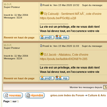
M.O.P.
Posté le: Ven 15 Mai 2020 10:52
Sujet du message:
Super Posteur
Dj Caloudji - Sentiment MÃ´kÃ´, cote d'ivoire
Inscrit le: 11 Mar 2004
Messages: 3224
https://youtu.be/PGcI8jLu2j8
_________________
La vie est un privilege, elle ne vous doit rien!
Vous lui devez tout, en l'occurence votre vie
Revenir en haut de page
M.O.P.
Posté le: Ven 15 Mai 2020 11:03
Sujet du message:
Super Posteur
DJ Jacob - Attalakou, Cote d'ivoire
Inscrit le: 11 Mar 2004
Messages: 3224
https://youtu.be/Iadbkv9XDN8?t=285
_________________
La vie est un privilege, elle ne vous doit rien!
Vous lui devez tout, en l'occurence votre vie
Revenir en haut de page
Montrer les messages depuis:
grioo.com Index du Forum
->
Culture & Arts
Page
1
sur
1