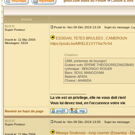
grioo.com Index du Forum
->
Culture & Arts
Auteur
M.O.P.
Posté le: Ven 06 Déc 2019 13:19
Sujet du message: La
Super Posteur
ESSIGAN, TETES BRULEES , CAMEROUN
Inscrit le: 11 Mar 2004
Messages: 3224
https://youtu.be/MRELE1VY7Xw?t=54
Citation:
1988, printemps de bourges!
Guitare solo: EPEME THEODORE(ZANZIBAR)
rythmique : BEKONGO ROGER
Bass: SOUL MANGOUMA
Batterie: AFATA
Choeur.: AHANDA
_________________
La vie est un privilege, elle ne vous doit rien!
Vous lui devez tout, en l'occurence votre vie
Revenir en haut de page
M.O.P.
Posté le: Ven 06 Déc 2019 13:50
Sujet du message:
Super Posteur
Mbarga Soukouss - long courrier (Essamba - Eb
Inscrit le: 11 Mar 2004