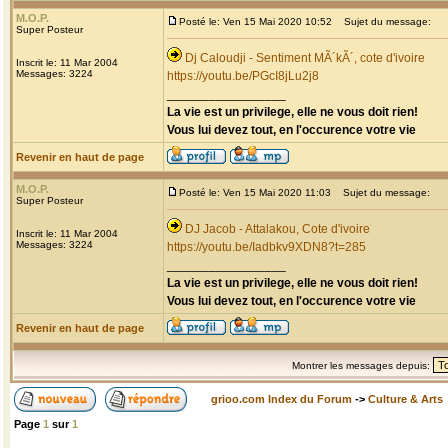
M.O.P.
Posté le: Ven 15 Mai 2020 10:52
Sujet du message:
Super Posteur
Dj Caloudji - Sentiment MÃ´kÃ´, cote d'ivoire
Inscrit le: 11 Mar 2004
Messages: 3224
https://youtu.be/PGcI8jLu2j8
_________________
La vie est un privilege, elle ne vous doit rien!
Vous lui devez tout, en l'occurence votre vie
Revenir en haut de page
M.O.P.
Posté le: Ven 15 Mai 2020 11:03
Sujet du message:
Super Posteur
DJ Jacob - Attalakou, Cote d'ivoire
Inscrit le: 11 Mar 2004
Messages: 3224
https://youtu.be/Iadbkv9XDN8?t=285
_________________
La vie est un privilege, elle ne vous doit rien!
Vous lui devez tout, en l'occurence votre vie
Revenir en haut de page
Montrer les messages depuis:
grioo.com Index du Forum
->
Culture & Arts
Page
1
sur
1